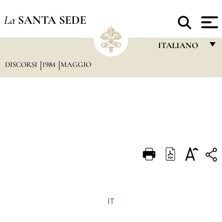
La
SANTA SEDE
ITALIANO
DISCORSI
1984
MAGGIO
FRANÇAIS
ENGLISH
ITALIANO
PORTUGUÊS
ESPAÑOL
DEUTSCH
POLSKI
العربيّة
IT
中文