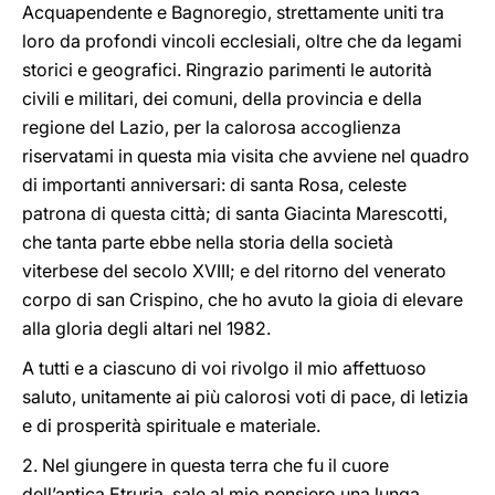
Acquapendente e Bagnoregio, strettamente uniti tra
loro da profondi vincoli ecclesiali, oltre che da legami
storici e geografici. Ringrazio parimenti le autorità
civili e militari, dei comuni, della provincia e della
regione del Lazio, per la calorosa accoglienza
riservatami in questa mia visita che avviene nel quadro
di importanti anniversari: di santa Rosa, celeste
patrona di questa città; di santa Giacinta Marescotti,
che tanta parte ebbe nella storia della società
viterbese del secolo XVIII; e del ritorno del venerato
corpo di san Crispino, che ho avuto la gioia di elevare
alla gloria degli altari nel 1982.
A tutti e a ciascuno di voi rivolgo il mio affettuoso
saluto, unitamente ai più calorosi voti di pace, di letizia
e di prosperità spirituale e materiale.
2. Nel giungere in questa terra che fu il cuore
dell’antica Etruria, sale al mio pensiero una lunga