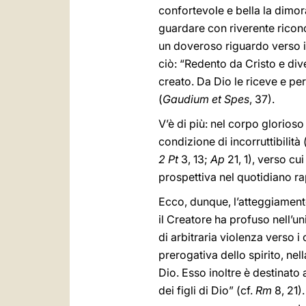
confortevole e bella la dimo
guardare con riverente ricono
un doveroso riguardo verso i
ciò: “Redento da Cristo e di
creato. Da Dio le riceve e pe
(
Gaudium et Spes
, 37).
V’è di più: nel corpo glorioso
condizione di incorruttibilità 
2 Pt
3, 13;
Ap
21, 1), verso cu
prospettiva nel quotidiano ra
Ecco, dunque, l’atteggiamento 
il Creatore ha profuso nell’u
di arbitraria violenza verso 
prerogativa dello spirito, ne
Dio. Esso inoltre è destinato 
dei figli di Dio” (cf.
Rm
8, 21)