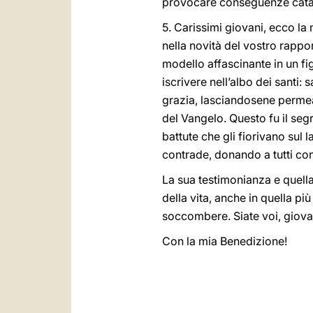
provocare conseguenze catastr
5. Carissimi giovani, ecco la 
nella novità del vostro rappor
modello affascinante in un fig
iscrivere nell’albo dei santi:
grazia, lasciandosene permea
del Vangelo. Questo fu il segre
battute che gli fiorivano sul 
contrade, donando a tutti co
La sua testimonianza e quella 
della vita, anche in quella pi
soccombere. Siate voi, giovan
Con la mia Benedizione!