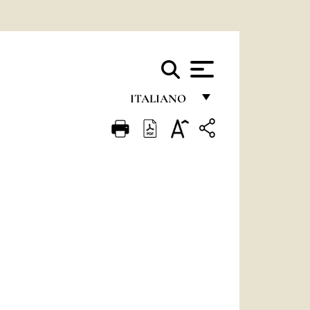
ITALIANO
FRANÇAIS
ENGLISH
ITALIANO
PORTUGUÊS
ESPAÑOL
DEUTSCH
POLSKI