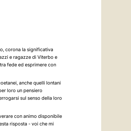
العربيّة
中文
LATINE
o, corona la significativa
gazzi e ragazze di Viterbo e
ostra fede ed esprimere con
coetanei, anche quelli lontani
per loro un pensiero
terrogarsi sul senso della loro
everare con animo disponibile
sta risposta - voi che mi