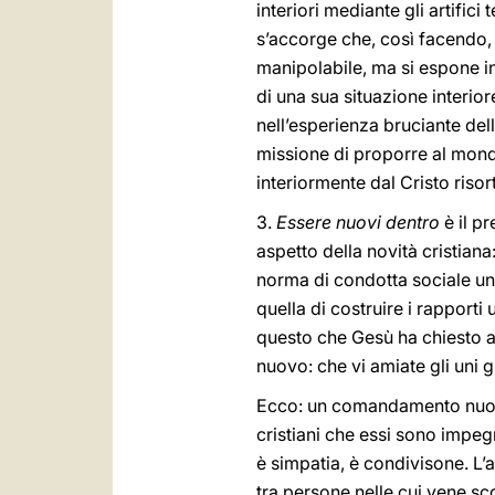
interiori mediante gli artifici
s’accorge che, così facendo,
manipolabile, ma si espone in
di una sua situazione interior
nell’esperienza bruciante del
missione di proporre al mon
interiormente dal Cristo risor
3.
Essere nuovi dentro
è il p
aspetto della novità cristian
norma di condotta sociale una
quella di costruire i rapport
questo che Gesù ha chiesto a
nuovo: che vi amiate gli uni gli
Ecco: un comandamento nuovo 
cristiani che essi sono impegn
è simpatia, è condivisone. L’a
tra persone nelle cui vene sc