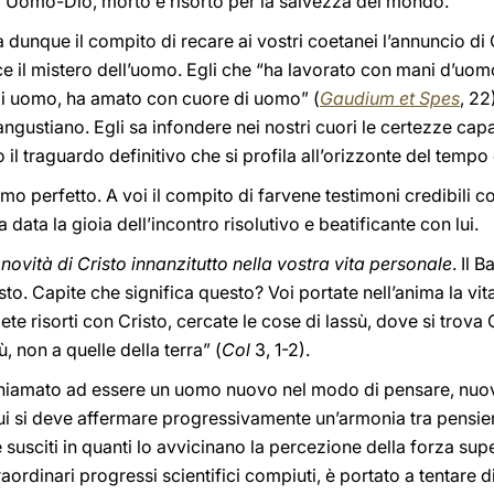
o, Uomo-Dio, morto e risorto per la salvezza del mondo.
a dunque il compito di recare ai vostri coetanei l’annuncio di 
ce il mistero dell’uomo. Egli che “ha lavorato con mani d’uo
di uomo, ha amato con cuore di uomo” (
Gaudium et Spes
, 22
ngustiano. Egli sa infondere nei nostri cuori le certezze capa
so il traguardo definitivo che si profila all’orizzonte del temp
uomo perfetto. A voi il compito di farvene testimoni credibili c
 data la gioia dell’incontro risolutivo e beatificante con lui.
 novità di Cristo innanzitutto nella vostra vita personale
. Il 
sto. Capite che significa questo? Voi portate nell’anima la vit
te risorti con Cristo, cercate le cose di lassù, dove si trova C
, non a quelle della terra” (
Col
3, 1-2).
 chiamato ad essere un uomo nuovo nel modo di pensare, nuo
ui si deve affermare progressivamente un’armonia tra pensier
he susciti in quanti lo avvicinano la percezione della forza sup
raordinari progressi scientifici compiuti, è portato a tentare d