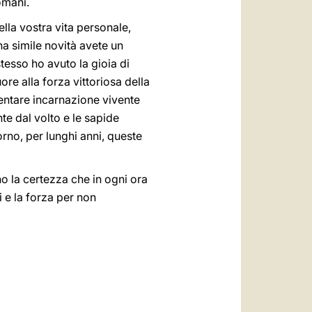
omani.
ella vostra vita personale,
una simile novità avete un
stesso ho avuto la gioia di
ore alla forza vittoriosa della
entare incarnazione vivente
nte dal volto e le sapide
orno, per lunghi anni, queste
ino la certezza che in ogni ora
i e la forza per non