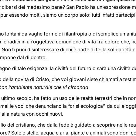
r cibarsi del medesimo pane? San Paolo ha un’espressione mol
pur essendo molti, siamo un corpo solo: tutti infatti partecip
o lontani da vaghe forme di filantropia o di semplice umanita
 le radici in un’oggettiva comunione di vita fra coloro che, ne
Non ti puoi disinteressare di chi è parte di te: la solidarietà c
 impone dal di dentro.
segno di tale esigenza: la civiltà del futuro o sarà una civiltà 
 della novità di Cristo, che voi giovani siete chiamati a test
on l’ambiente naturale che vi circonda
.
ultimo secolo, ha fatto un uso delle realtà terrestri che in no
mai le voci che denunciano la “crisi ecologica”, da cui è oggi
alla natura con occhi nuovi.
io del cristiano, che dalla fede è guidato a scoprire nelle re
ore? Sole e stelle, acqua e aria, piante e animali sono doni c