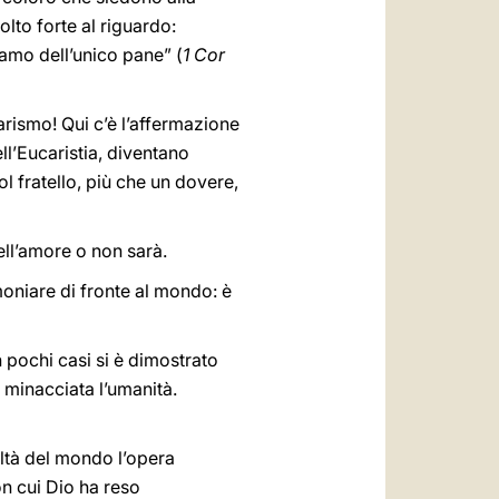
to forte al riguardo:
iamo dell’unico pane” (
1 Cor
rismo! Qui c’è l’affermazione
ll’Eucaristia, diventano
ol fratello, più che un dovere,
dell’amore o non sarà.
imoniare di fronte al mondo: è
n pochi casi si è dimostrato
 minacciata l’umanità.
altà del mondo l’opera
on cui Dio ha reso