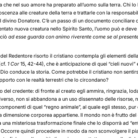
ra che nel suo amore ha preparato all’uomo sulla terra. Chi 
scenza alle creature della terra e trattarle con la responsab
l divino Donatore. C’è un passo di un documento conciliare 
ventato nuova creatura nello Spirito Santo, l’uomo può e dev
rciò
ad esse guarda con animo riverente come se al presente
 del Redentore risorto il cristiano contempla gli elementi dell
(cf.
1 Cor
15, 42-44), che è anticipazione di quei “cieli nuovi” e
i Dio conduce la storia. Come potrebbe il cristiano non sentir
pporto con le realtà terrestri che lo circondano?
del credente: di fronte al creato egli ammira, ringrazia, loda
niverso, non si abbandona a un uso dissennato delle risorse, n
i componenti di quel “regno animale”, al quale egli stesso, p
lla dimensione corporea appartiene. Il mondo non è frutto del
a una misteriosa trasformazione finale che lo disporrà ad “entr
. Occorre quindi procedere in modo da non sconvolgere il pia