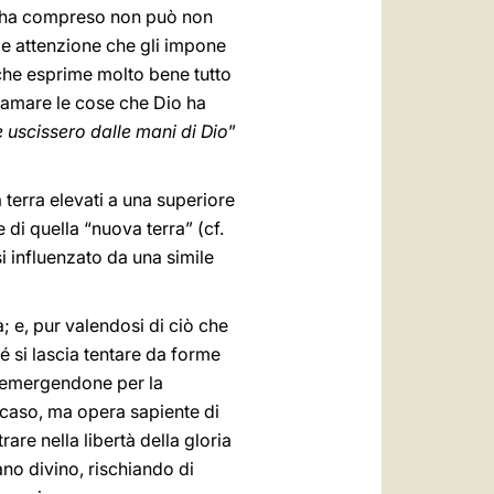
lo ha compreso non può non
ile attenzione che gli impone
che esprime molto bene tutto
e amare le cose che Dio ha
 uscissero dalle mani di Dio
”
a terra elevati a una superiore
 di quella “nuova terra” (cf.
si influenzato da una simile
; e, pur valendosi di ciò che
é si lascia tentare da forme
ur emergendone per la
 caso, ma opera sapiente di
are nella libertà della gloria
no divino, rischiando di