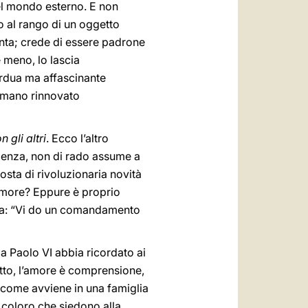
 nel mondo esterno. E non
o al rango di un oggetto
unta; crede di essere padrone
e meno, lo lascia
’ardua ma affascinante
umano rinnovato
 gli altri
. Ecco l’altro
olenza, non di rado assume a
sta di rivoluzionaria novità
’amore? Eppure è proprio
cena: “Vi do un comandamento
 Paolo VI abbia ricordato ai
petto, l’amore è comprensione,
sì come avviene in una famiglia
 coloro che siedono alla