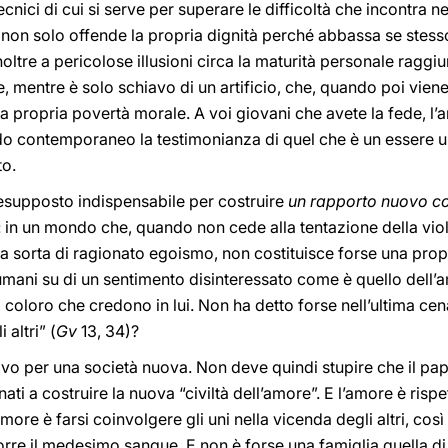
 tecnici di cui si serve per superare le difficoltà che incontra
 non solo offende la propria dignità perché abbassa se stess
oltre a pericolose illusioni circa la maturità personale raggi
e, mentre è solo schiavo di un artificio, che, quando poi vien
la propria povertà morale. A voi giovani che avete la fede, l
do contemporaneo la testimonianza di quel che è un essere 
to.
resupposto indispensabile per costruire
un rapporto nuovo con
a: in un mondo che, quando non cede alla tentazione della vi
 sorta di ragionato egoismo, non costituisce forse una propo
i umani su di un sentimento disinteressato come è quello dell
 coloro che credono in lui. Non ha detto forse nell’ultima 
 altri” (
Gv
13, 34)?
per una società nuova. Non deve quindi stupire che il papa
ati a costruire la nuova “civiltà dell’amore”. E l’amore è ris
more è farsi coinvolgere gli uni nella vicenda degli altri, co
orre il medesimo sangue. E non è forse una famiglia quella di