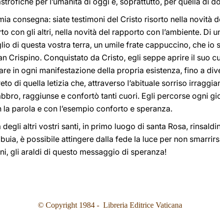
ofiche per l’umanità di oggi e, soprattutto, per quella di d
mia consegna: siate testimoni del Cristo risorto nella novità d
to con gli altri, nella novità del rapporto con l’ambiente. Di 
lio di questa vostra terra, un umile frate cappuccino, che io 
 san Crispino. Conquistato da Cristo, egli seppe aprire il suo cu
re in ogni manifestazione della propria esistenza, fino a div
to di quella letizia che, attraverso l’abituale sorriso irraggia
labbro, raggiunse e confortò tanti cuori. Egli percorse ogni gi
n la parola e con l’esempio conforto e speranza.
degli altri vostri santi, in primo luogo di santa Rosa, rinsald
ù buia, è possibile attingere dalla fede la luce per non smarrirs
i, gli araldi di questo messaggio di speranza!
© Copyright 1984 - Libreria Editrice Vaticana