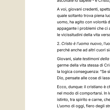
ascoltate lo sapete - è Crist
A voi, giovani credenti, spett
quale soltanto trova piena lu
uomo, ha agito con volontà 
appagante i problemi che ci a
le vicissitudini della vita ver
2.
Cristo è l’uomo nuovo
, l’
perché anche ad altri cuori sia
Giovani, siate
testimoni della
germe della vita stessa di Cri
la logica conseguenza: “Se sie
Dio, pensate alle cose di lassù
Ecco, dunque: il cristiano è
nel modo di comportarsi. In l
istinto, tra spirito e carne, c
L’uomo di oggi, fiero degli st