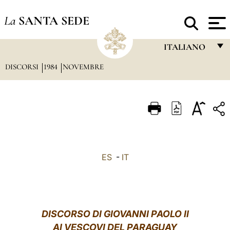
La
SANTA SEDE
ITALIANO
DISCORSI
1984
NOVEMBRE
FRANÇAIS
ENGLISH
ITALIANO
PORTUGUÊS
ESPAÑOL
ES
-
IT
DEUTSCH
POLSKI
العربيّة
DISCORSO DI GIOVANNI PAOLO II
AI VESCOVI DEL PARAGUAY
中文