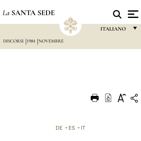
La
SANTA SEDE
ITALIANO
DISCORSI
1984
NOVEMBRE
FRANÇAIS
ENGLISH
ITALIANO
PORTUGUÊS
ESPAÑOL
DEUTSCH
POLSKI
العربيّة
DE
-
ES
-
IT
中文