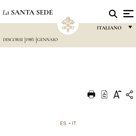
La
SANTA SEDE
ITALIANO
DISCORSI
1985
GENNAIO
FRANÇAIS
ENGLISH
ITALIANO
PORTUGUÊS
ESPAÑOL
DEUTSCH
POLSKI
العربيّة
ES
-
IT
中文