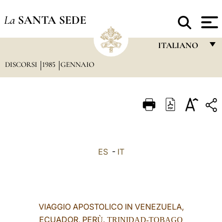
La
SANTA SEDE
ITALIANO
DISCORSI
1985
GENNAIO
FRANÇAIS
ENGLISH
ITALIANO
PORTUGUÊS
ESPAÑOL
ES
-
IT
DEUTSCH
POLSKI
العربيّة
VIAGGIO APOSTOLICO IN VENEZUELA,
ECUADOR, PER
中文
Ù, TRINIDAD-TOBAGO