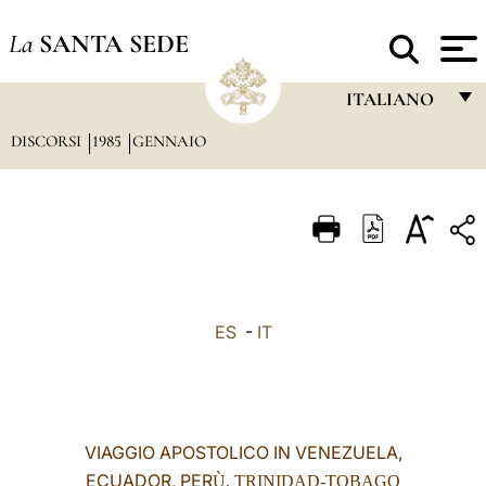
La
SANTA SEDE
ITALIANO
DISCORSI
1985
GENNAIO
FRANÇAIS
ENGLISH
ITALIANO
PORTUGUÊS
ESPAÑOL
ES
-
IT
DEUTSCH
POLSKI
العربيّة
VIAGGIO APOSTOLICO IN VENEZUELA,
ECUADOR, PER
中文
Ù, TRINIDAD-TOBAGO