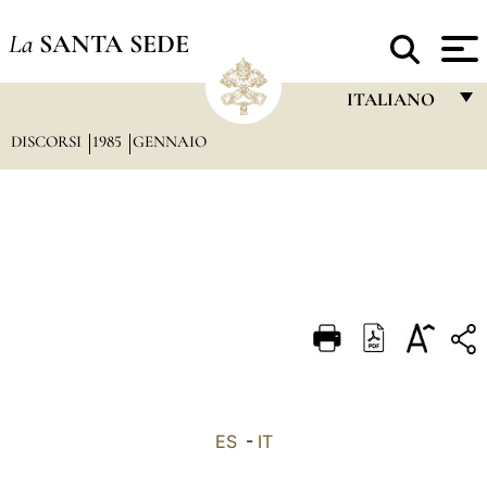
La
SANTA SEDE
ITALIANO
DISCORSI
1985
GENNAIO
FRANÇAIS
ENGLISH
ITALIANO
PORTUGUÊS
ESPAÑOL
DEUTSCH
POLSKI
العربيّة
ES
-
IT
中文