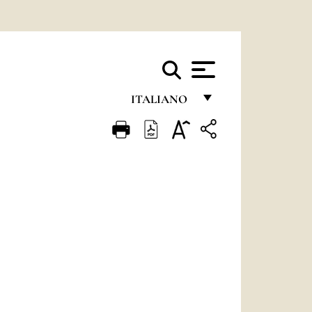
ITALIANO
FRANÇAIS
ENGLISH
ITALIANO
PORTUGUÊS
ESPAÑOL
DEUTSCH
POLSKI