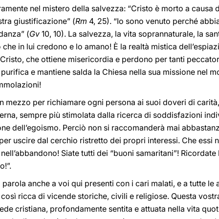
ramente nel mistero della salvezza: “Cristo è morto a causa d
stra giustificazione” (
Rm
4, 25). “Io sono venuto perché abbi
ndanza” (
Gv
10, 10). La salvezza, la vita soprannaturale, la sa
o che in lui credono e lo amano! È la realtà mistica dell’espi
 Cristo, che ottiene misericordia e perdono per tanti peccator
 purifica e mantiene salda la Chiesa nella sua missione nel
immolazioni!
un mezzo per richiamare ogni persona ai suoi doveri di carità, 
rna, sempre più stimolata dalla ricerca di soddisfazioni indi
ione dell’egoismo. Perciò non si raccomanderà mai abbastan
r uscire dal cerchio ristretto dei propri interessi. Che essi n
 nell’abbandono! Siate tutti dei “buoni samaritani”! Ricordate 
o!”.
parola anche a voi qui presenti con i cari malati, e a tutte le
 così ricca di vicende storiche, civili e religiose. Questa vost
de cristiana, profondamente sentita e attuata nella vita quotid