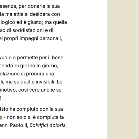
presenza, per donarle la sua
la malattia si desidera con
 è logico ed è giusto; ma quella
so di soddisfazioni e di
ei propri impegni personali,
vuole o permette per il bene
cendo di giorno in giorno,
bolazione ci procura una
, ma su quelle invisibili. Le
 motivo, così vero anche se
!
risto ha compiuto con la sua
is
- non solo si è compiuta la
nni Paolo II,
Salvifici doloris
,