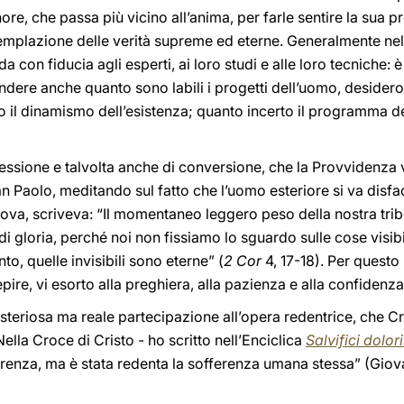
nore, che passa più vicino all’anima, per farle sentire la sua 
templazione delle verità supreme ed eterne. Generalmente nel
ida con fiducia agli esperti, ai loro studi e alle loro tecniche:
dere anche quanto sono labili i progetti dell’uomo, desidero
o il dinamismo dell’esistenza; quanto incerto il programma d
flessione e talvolta anche di conversione, che la Provvidenza 
n Paolo, meditando sul fatto che l’uomo esteriore si va disfa
nnova, scriveva: “Il momentaneo leggero peso della nostra tri
i gloria, perché noi non fissiamo lo sguardo sulle cose visibili
o, quelle invisibili sono eterne” (
2 Cor
4, 17-18). Per questo
epire, vi esorto alla preghiera, alla pazienza e alla confidenza
steriosa ma reale partecipazione all’opera redentrice, che C
ella Croce di Cristo - ho scritto nell’Enciclica
Salvifici dolor
renza, ma è stata redenta la sofferenza umana stessa” (Giova