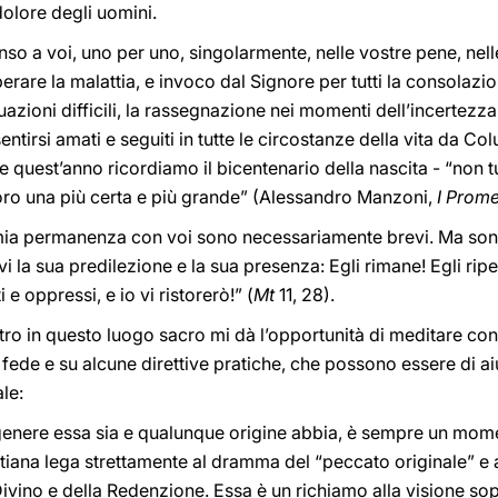
olore degli uomini.
penso a voi, uno per uno, singolarmente, nelle vostre pene, nel
erare la malattia, e invoco dal Signore per tutti la consolazion
tuazioni difficili, la rassegnazione nei momenti dell’incertezza
 sentirsi amati e seguiti in tutte le circostanze della vita da Co
quest’anno ricordiamo il bicentenario della nascita - “non tu
loro una più certa e più grande” (Alessandro Manzoni,
I Prome
 mia permanenza con voi sono necessariamente brevi. Ma son
vi la sua predilezione e la sua presenza: Egli rimane! Egli ri
i e oppressi, e io vi ristorerò!” (
Mt
11, 28).
ntro in questo luogo sacro mi dà l’opportunità di meditare con
i fede e su alcune direttive pratiche, che possono essere di 
ale:
 genere essa sia e qualunque origine abbia, è sempre un momen
istiana lega strettamente al dramma del “peccato originale” e 
ivino e della Redenzione. Essa è un richiamo alla visione sop