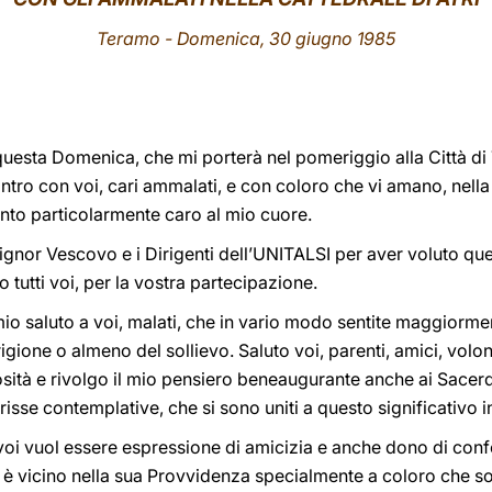
Teramo - Domenica, 30 giugno 1985
i questa Domenica, che mi porterà nel pomeriggio alla Città di
ntro con voi, cari ammalati, e con coloro che vi amano, nella 
ento particolarmente caro al mio cuore.
gnor Vescovo e i Dirigenti dell’UNITALSI per aver voluto qu
io tutti voi, per la vostra partecipazione.
io saluto a voi, malati, che in vario modo sentite maggiormen
igione o almeno del sollievo. Saluto voi, parenti, amici, volonta
ità e rivolgo il mio pensiero beneaugurante anche ai Sacerdoti
arisse contemplative, che si sono uniti a questo significativo 
oi vuol essere espressione di amicizia e anche dono di conf
e è vicino nella sua Provvidenza specialmente a coloro che so