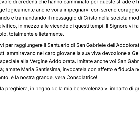
evole di credenti che hanno camminato per queste strade e h
nge logicamente anche voi a impegnarvi con sereno coraggio
iando e tramandando il messaggio di Cristo nella società mode
lvifico, in mezzo alle vicende di questi tempi. Il Signore vi 
olo, totalmente e lietamente.
vi per raggiungere il Santuario di San Gabriele dell’Addolorat
tutti ammiravano nel caro giovane la sua viva devozione a Ge
speciale alla Vergine Addolorata. Imitate anche voi San Gabrie
tà; amate Maria Santissima, invocatela con affetto e fiducia ne
nto, è la nostra grande, vera Consolatrice!
lla preghiera, in pegno della mia benevolenza vi imparto di 