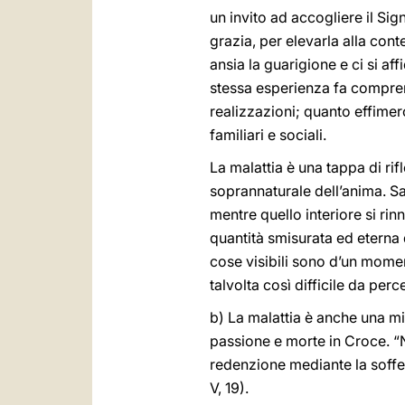
un invito ad accogliere il Sig
grazia, per elevarla alla con
ansia la guarigione e ci si aff
stessa esperienza fa compren
realizzazioni; quanto effimer
familiari e sociali.
La malattia è una tappa di ri
soprannaturale dell’anima. Sa
mentre quello interiore si ri
quantità smisurata ed eterna d
cose visibili sono d’un moment
talvolta così difficile da perc
b) La malattia è anche una mi
passione e morte in Croce. “N
redenzione mediante la soffe
V, 19).