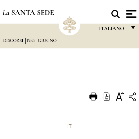
La
SANTA SEDE
ITALIANO
DISCORSI
1985
GIUGNO
FRANÇAIS
ENGLISH
ITALIANO
PORTUGUÊS
ESPAÑOL
DEUTSCH
POLSKI
العربيّة
IT
中文