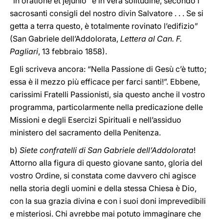
“in oratione et jejunio” e in vera solitudine, secondo i
sacrosanti consigli del nostro divin Salvatore . . . Se si
getta a terra questo, è totalmente rovinato l’edifizio”
(San Gabriele dell’Addolorata,
Lettera al Can. F.
Pagliari
, 13 febbraio 1858).
Egli scriveva ancora: “Nella Passione di Gesù c’è tutto;
essa è il mezzo più efficace per farci santi!”. Ebbene,
carissimi Fratelli Passionisti, sia questo anche il vostro
programma, particolarmente nella predicazione delle
Missioni e degli Esercizi Spirituali e nell’assiduo
ministero del sacramento della Penitenza.
b)
Siete confratelli di San Gabriele dell’Addolorata
!
Attorno alla figura di questo giovane santo, gloria del
vostro Ordine, si constata come davvero chi agisce
nella storia degli uomini e della stessa Chiesa è Dio,
con la sua grazia divina e con i suoi doni imprevedibili
e misteriosi. Chi avrebbe mai potuto immaginare che