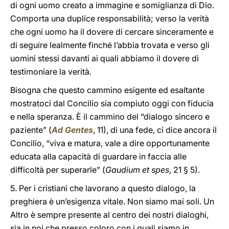
di ogni uomo creato a immagine e somiglianza di Dio.
Comporta una duplice responsabilità; verso la verità
che ogni uomo ha il dovere di cercare sinceramente e
di seguire lealmente finché l’abbia trovata e verso gli
uomini stessi davanti ai quali abbiamo il dovere di
testimoniare la verità
.
Bisogna che questo cammino esigente ed esaltante
mostratoci dal Concilio sia compiuto oggi con fiducia
e nella speranza. È il cammino del “dialogo sincero e
paziente” (
Ad Gentes
, 11), di una fede, ci dice ancora il
Concilio, “viva e matura, vale a dire opportunamente
educata alla capacità di guardare in faccia alle
difficoltà per superarle” (
Gaudium et spes
, 21 § 5).
5. Per i cristiani che lavorano a questo dialogo, la
preghiera è un’esigenza vitale. Non siamo mai soli. Un
Altro è sempre presente al centro dei nostri dialoghi,
sia in noi che presso coloro con i quali siamo in