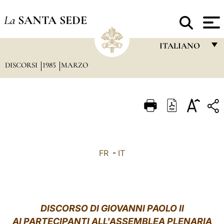
La
SANTA SEDE
ITALIANO
DISCORSI
1985
MARZO
FRANÇAIS
ENGLISH
ITALIANO
PORTUGUÊS
ESPAÑOL
FR
-
IT
DEUTSCH
POLSKI
العربيّة
DISCORSO DI GIOVANNI PAOLO II
AI PARTECIPANTI ALL'ASSEMBLEA PLENARIA
中文