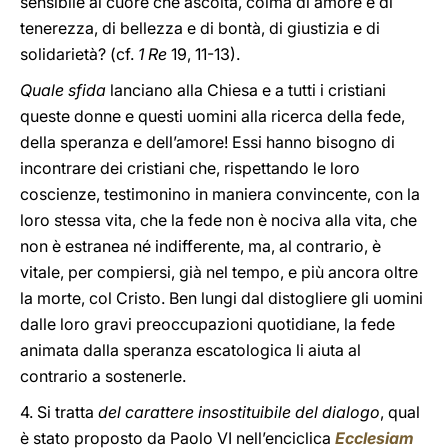
sensibile al cuore che ascolta, colma di amore e di
tenerezza, di bellezza e di bontà, di giustizia e di
solidarietà? (cf.
1 Re
19, 11-13).
Quale sfida
lanciano alla Chiesa e a tutti i cristiani
queste donne e questi uomini alla ricerca della fede,
della speranza e dell’amore! Essi hanno bisogno di
incontrare dei cristiani che, rispettando le loro
coscienze, testimonino in maniera convincente, con la
loro stessa vita, che la fede non è nociva alla vita, che
non è estranea né indifferente, ma, al contrario, è
vitale, per compiersi, già nel tempo, e più ancora oltre
la morte, col Cristo. Ben lungi dal distogliere gli uomini
dalle loro gravi preoccupazioni quotidiane, la fede
animata dalla speranza escatologica li aiuta al
contrario a sostenerle.
4. Si tratta
del carattere insostituibile del dialogo
, qual
è stato proposto da Paolo VI nell’enciclica
Ecclesiam