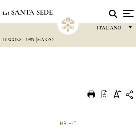
La
SANTA SEDE
ITALIANO
DISCORSI
1985
MARZO
FRANÇAIS
ENGLISH
ITALIANO
PORTUGUÊS
ESPAÑOL
DEUTSCH
POLSKI
العربيّة
HR
-
IT
中文