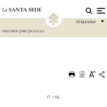
La
SANTA SEDE
ITALIANO
DISCORSI
1985
MAGGIO
FRANÇAIS
ENGLISH
ITALIANO
PORTUGUÊS
ESPAÑOL
DEUTSCH
POLSKI
العربيّة
IT
-
NL
中文