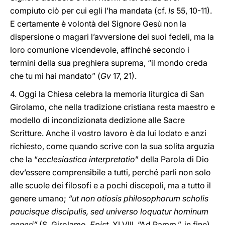
compiuto ciò per cui egli l’ha mandata (cf.
Is
55, 10-11).
E certamente è volontà del Signore Gesù non la
dispersione o magari l’avversione dei suoi fedeli, ma la
loro comunione vicendevole, affinché secondo i
termini della sua preghiera suprema, “il mondo creda
che tu mi hai mandato” (
Gv
17, 21).
4. Oggi la Chiesa celebra la memoria liturgica di San
Girolamo, che nella tradizione cristiana resta maestro e
modello di incondizionata dedizione alle Sacre
Scritture. Anche il vostro lavoro è da lui lodato e anzi
richiesto, come quando scrive con la sua solita arguzia
che la “
ecclesiastica interpretatio
” della Parola di Dio
dev’essere comprensibile a tutti, perché parli non solo
alle scuole dei filosofi e a pochi discepoli, ma a tutto il
genere umano;
“ut non otiosis philosophorum scholis
paucisque discipulis, sed universo loquatur hominum
generi”
(S. Girolamo,
Epist
. XLVIII, “Ad Pamm.”, in fine).