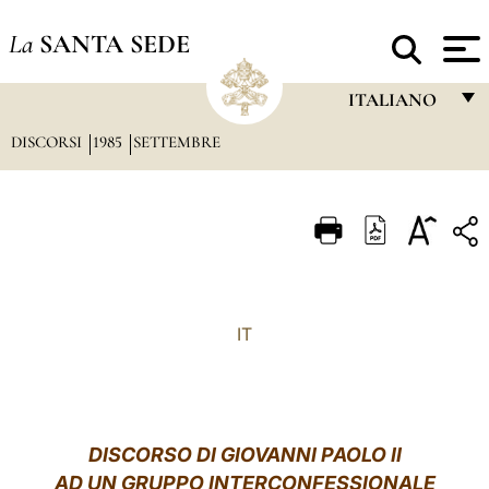
La
SANTA SEDE
ITALIANO
DISCORSI
1985
SETTEMBRE
FRANÇAIS
ENGLISH
ITALIANO
PORTUGUÊS
ESPAÑOL
IT
DEUTSCH
POLSKI
العربيّة
DISCORSO DI GIOVANNI PAOLO II
AD UN GRUPPO INTERCONFESSIONALE
中文