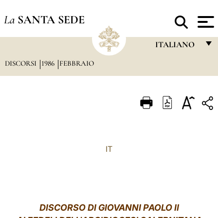
La
SANTA SEDE
ITALIANO
DISCORSI
1986
FEBBRAIO
FRANÇAIS
ENGLISH
ITALIANO
PORTUGUÊS
ESPAÑOL
IT
DEUTSCH
POLSKI
العربيّة
DISCORSO DI GIOVANNI PAOLO II
中文