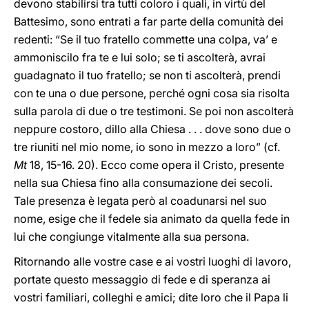
devono stabilirsi tra tutti coloro i quali, in virtù del
Battesimo, sono entrati a far parte della comunità dei
redenti: “Se il tuo fratello commette una colpa, va’ e
ammoniscilo fra te e lui solo; se ti ascolterà, avrai
guadagnato il tuo fratello; se non ti ascolterà, prendi
con te una o due persone, perché ogni cosa sia risolta
sulla parola di due o tre testimoni. Se poi non ascolterà
neppure costoro, dillo alla Chiesa . . . dove sono due o
tre riuniti nel mio nome, io sono in mezzo a loro” (cf.
Mt
18, 15-16. 20). Ecco come opera il Cristo, presente
nella sua Chiesa fino alla consumazione dei secoli.
Tale presenza è legata però al coadunarsi nel suo
nome, esige che il fedele sia animato da quella fede in
lui che congiunge vitalmente alla sua persona.
Ritornando alle vostre case e ai vostri luoghi di lavoro,
portate questo messaggio di fede e di speranza ai
vostri familiari, colleghi e amici; dite loro che il Papa li