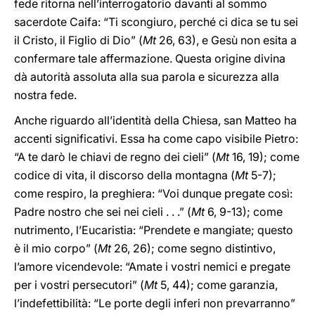
fede ritorna nell’interrogatorio davanti al sommo
sacerdote Caifa: “Ti scongiuro, perché ci dica se tu sei
il Cristo, il Figlio di Dio” (
Mt
26, 63), e Gesù non esita a
confermare tale affermazione. Questa origine divina
dà autorità assoluta alla sua parola e sicurezza alla
nostra fede.
Anche riguardo all’identità della Chiesa, san Matteo ha
accenti significativi. Essa ha come capo visibile Pietro:
“A te darò le chiavi de regno dei cieli” (
Mt
16, 19); come
codice di vita, il discorso della montagna (
Mt
5-7);
come respiro, la preghiera: “Voi dunque pregate così:
Padre nostro che sei nei cieli . . .” (
Mt
6, 9-13); come
nutrimento, l’Eucaristia: “Prendete e mangiate; questo
è il mio corpo” (
Mt
26, 26); come segno distintivo,
l’amore vicendevole: “Amate i vostri nemici e pregate
per i vostri persecutori” (
Mt
5, 44); come garanzia,
l’indefettibilità: “Le porte degli inferi non prevarranno”