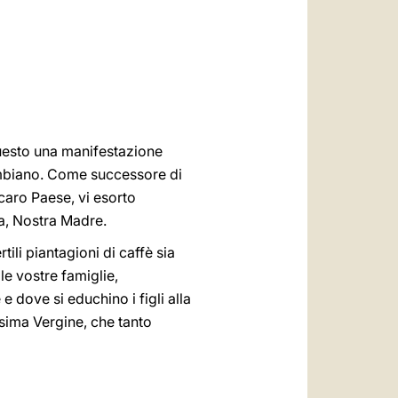
العربيّة
中文
LATINE
uesto una manifestazione
lombiano. Come successore di
 caro Paese, vi esorto
sa, Nostra Madre.
ili piantagioni di caffè sia
le vostre famiglie,
e dove si educhino i figli alla
issima Vergine, che tanto