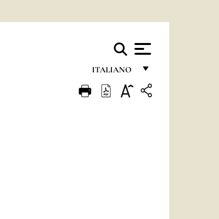
ITALIANO
FRANÇAIS
ENGLISH
ITALIANO
PORTUGUÊS
ESPAÑOL
DEUTSCH
POLSKI