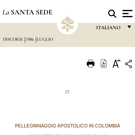
La
SANTA SEDE
ITALIANO
DISCORSI
1986
LUGLIO
FRANÇAIS
ENGLISH
ITALIANO
PORTUGUÊS
ESPAÑOL
IT
DEUTSCH
POLSKI
العربيّة
PELLEGRINAGGIO APOSTOLICO IN COLOMBIA
中文