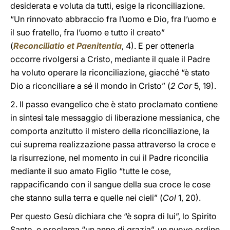
desiderata e voluta da tutti, esige la riconciliazione.
“Un rinnovato abbraccio fra l’uomo e Dio, fra l’uomo e
il suo fratello, fra l’uomo e tutto il creato”
(
Reconciliatio et Paenitentia
, 4). E per ottenerla
occorre rivolgersi a Cristo, mediante il quale il Padre
ha voluto operare la riconciliazione, giacché “è stato
Dio a riconciliare a sé il mondo in Cristo” (
2 Cor
5, 19).
2. Il passo evangelico che è stato proclamato contiene
in sintesi tale messaggio di liberazione messianica, che
comporta anzitutto il mistero della riconciliazione, la
cui suprema realizzazione passa attraverso la croce e
la risurrezione, nel momento in cui il Padre riconcilia
mediante il suo amato Figlio “tutte le cose,
rappacificando con il sangue della sua croce le cose
che stanno sulla terra e quelle nei cieli” (
Col
1, 20).
Per questo Gesù dichiara che “è sopra di lui”, lo Spirito
Santo, e proclama “un anno di grazia”, un nuovo ordine