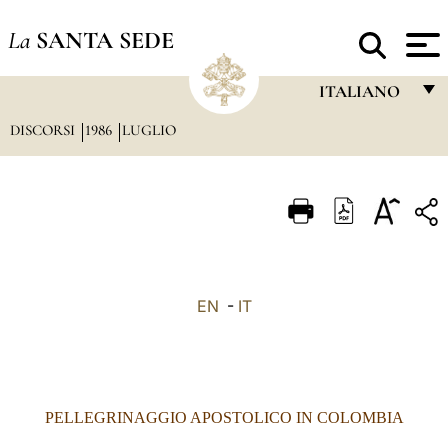
La
SANTA SEDE
ITALIANO
DISCORSI
1986
LUGLIO
FRANÇAIS
ENGLISH
ITALIANO
PORTUGUÊS
ESPAÑOL
EN
-
IT
DEUTSCH
POLSKI
العربيّة
PELLEGRINAGGIO APOSTOLICO IN COLOMBIA
中文