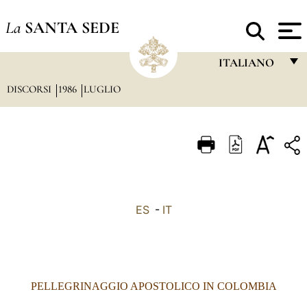
La
SANTA SEDE
ITALIANO
DISCORSI
1986
LUGLIO
FRANÇAIS
ENGLISH
ITALIANO
PORTUGUÊS
ESPAÑOL
ES
-
IT
DEUTSCH
POLSKI
العربيّة
PELLEGRINAGGIO APOSTOLICO IN COLOMBIA
中文