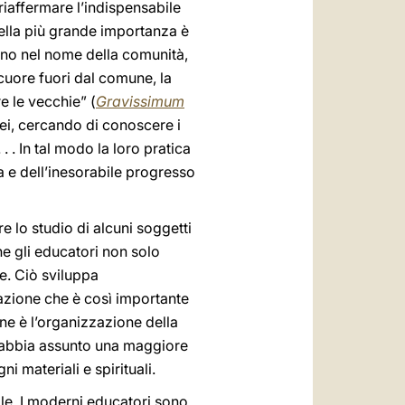
riaffermare l’indispensabile
della più grande importanza è
ono nel nome della comunità,
cuore fuori dal comune, la
e le vecchie” (
Gravissimum
nei, cercando di conoscere i
. . In tal modo la loro pratica
a e dell’inesorabile progresso
e lo studio di alcuni soggetti
he gli educatori non solo
e. Ciò sviluppa
cazione che è così importante
ne è l’organizzazione della
ne, abbia assunto una maggiore
i materiali e spirituali.
ale. I moderni educatori sono