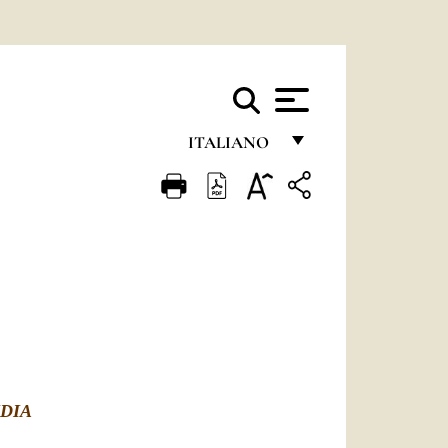
ITALIANO
FRANÇAIS
ENGLISH
ITALIANO
PORTUGUÊS
ESPAÑOL
DEUTSCH
DIA
POLSKI