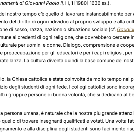
namenti di Giovanni Paolo II,
III, 1 [1980] 1636 ss.).
i del nostro tempo c’è quello di lavorare instancabilmente per
o del diritto di ogni individuo al proprio sviluppo e alla cul
one di sesso, razza, nazione o situazione sociale (cf.
Gaudiu
mune ai credenti di ogni religione, che dovrebbero cercare in
ulturale per uomini e donne. Dialogo, comprensione e cooperaz
 preoccupazione per gli educatori e per i capi religiosi, per
 fratellanza. La cultura diventa quindi la base comune del nost
elo, la Chiesa cattolica è stata coinvolta da molto tempo nel
izio degli studenti di ogni fede. I collegi cattolici sono incor
 tutti i gruppi e persone di buona volontà, che si dedicano al 
la persona umana, è naturale che la nostra più grande attenzi
 quello di trovare insegnanti qualificati e votati. Una volta fat
gnamento e alla disciplina degli studenti sono facilmente riso