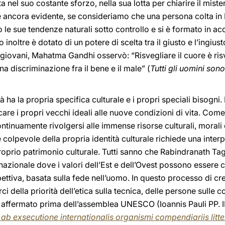
ita nel suo costante sforzo, nella sua lotta per chiarire il mi
è ancora evidente, se consideriamo che una persona colta in 
 le sue tendenze naturali sotto controllo e si è formato in ac
oltre è dotato di un potere di scelta tra il giusto e l’ingiusto,
giovani, Mahatma Gandhi osservò: “Risvegliare il cuore è risv
na discriminazione fra il bene e il male” (
Tutti gli uomini sono 
ha la propria specifica culturale e i propri speciali bisogni. 
e i propri vecchi ideali alle nuove condizioni di vita. Come
tinuamente rivolgersi alle immense risorse culturali, morali e
colpevole della propria identità culturale richiede una inte
roprio patrimonio culturale. Tutti sanno che Rabindranath Ta
ernazionale dove i valori dell’Est e dell’Ovest possono essere
ettiva, basata sulla fede nell’uomo. In questo processo di cr
 della priorità dell’etica sulla tecnica, delle persone sulle co
o affermato prima dell’assemblea UNESCO (Ioannis Pauli PP. I
i ab exsecutione internationalis organismi compendiariis li