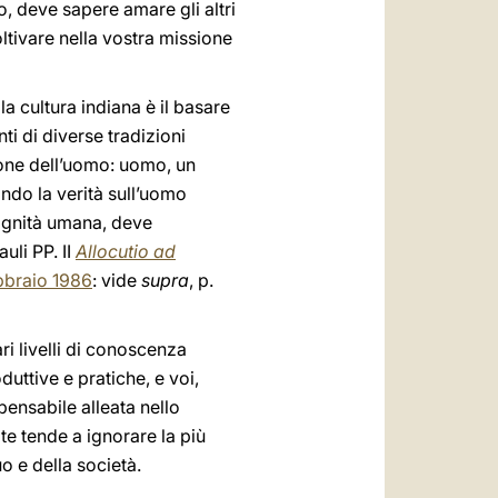
, deve sapere amare gli altri
oltivare nella vostra missione
la cultura indiana è il basare
ti di diverse tradizioni
sione dell’uomo: uomo, un
ando la verità sull’uomo
dignità umana, deve
uli PP. II
Allocutio ad
ebbraio 1986
: vide
supra
, p.
ri livelli di conoscenza
duttive e pratiche, e voi,
pensabile alleata nello
e tende a ignorare la più
o e della società.