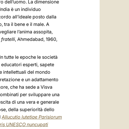
stero dell’uomo. La dimensione
India è un individuo
cordo all’ideale posto dalla
 tra il bene e il male. A
egliare l’anima assopita,
fratelli
, Ahmedabad, 1960,
In tutte le epoche le società
 educatori esperti, sapete
 intellettuali del mondo
rpretazione e un adattamento
gore, che ha sede a Visva
 combinati per sviluppare una
escita di una vera e generale
se, della superiorità dello
I
Allucutio lutetiae Parisiorum
tteris UNESCO nuncupati