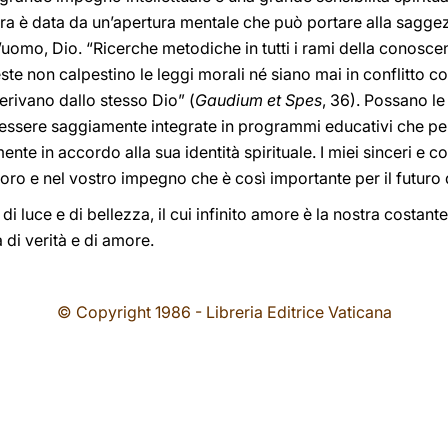
ura è data da un’apertura mentale che può portare alla sagge
 l’uomo, Dio. “Ricerche metodiche in tutti i rami della conosc
te non calpestino le leggi morali né siano mai in conflitto co
erivano dallo stesso Dio” (
Gaudium et Spes
, 36). Possano le
a, essere saggiamente integrate in programmi educativi che 
nte in accordo alla sua identità spirituale. I miei sinceri e co
o e nel vostro impegno che è così importante per il futuro d
i luce e di bellezza, il cui infinito amore è la nostra costante
à di verità e di amore.
© Copyright 1986 - Libreria Editrice Vaticana