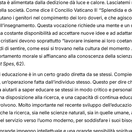
ta è alimentata dalla dedizione dà luce e calore. Lasciatemi 
lla società. Come dice il Concilio Vaticano II: “Splendida e 
iutano i genitori nel compimento dei loro doveri, e che agisc
ell’insegnamento. Questa vocazione richiede una mente e un 
a costante disponibilità ad accettare nuove idee e ad adattar
ri cristiani devono soprattutto “lavorare insieme ai loro coeta
di di sentire, come essi si trovano nella cultura del momento . 
portamento morale si affiancano alla conoscenza della scienz
t Spes
, 62).
 educazione è in un certo grado diretta da se stessi. Compier
 un’operazione fatta dall’individuo stesso. Questo per dire c
 aiutarli a saper educare se stessi in modo critico e personal
 una disposizione alla ricerca, e una capacità di continua edu
evolvono. Molto importante nel recente sviluppo dell’educazio
 che la ricerca, sia nelle scienze naturali, sia in quelle uma
el servizio verso l’uomo moderno, per soddisfare i suoi bisogn
 grande impegno intellettuale e una grande sensibilità spiritu