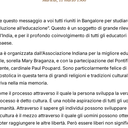
e questo messaggio a voi tutti riuniti in Bangalore per studiar
soluzione all’educazione”. Questo è un soggetto di grande ril
l’India, e per il profondo coinvolgimento di tutti gli educator
 paese.
è organizzata dall’Associazione Indiana per la migliore educ
le, sorella Mary Braganza, e con la partecipazione del Pontifi
nte, cardinale Paul Poupard. Sono particolarmente felice di r
stolica in questa terra di grandi religioni e tradizioni cultu
iva nella mia memoria.
ome il processo attraverso il quale la persona sviluppa la v
rocesso è detto cultura. È una nobile aspirazione di tutti gli u
anità. Attraverso il sapere gli individui possono sviluppare i
 cultura è il mezzo attraverso il quale gli uomini possono otten
oter raggiungere le altre libertà. Però essere liberi non signi