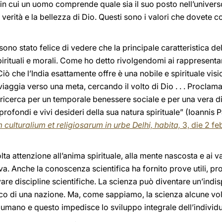
n cui un uomo comprende quale sia il suo posto nell’universo
verità e la bellezza di Dio. Questi sono i valori che dovete c
sono stato felice di vedere che la principale caratteristica del
pirituali e morali. Come ho detto rivolgendomi ai rappresentan
 “Ciò che l’India esattamente offre è una nobile e spirituale vi
viaggia verso una meta, cercando il volto di Dio . . . Proclam
a ricerca per un temporale benessere sociale e per una vera 
profondi e vivi desideri della sua natura spirituale” (Ioannis Pa
culturalium et religiosarum in urbe Delhi, habita,
3, die 2 f
ta attenzione all’anima spirituale, alla mente nascosta e ai va
va. Anche la conoscenza scientifica ha fornito prove utili, pro
re discipline scientifiche. La scienza può diventare un’indis
o di una nazione. Ma, come sappiamo, la scienza alcune volt
 umano e questo impedisce lo sviluppo integrale dell’individu