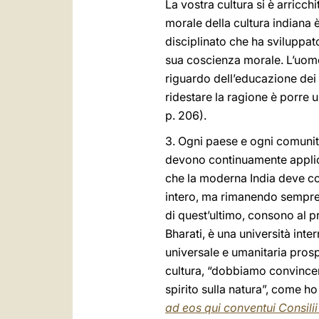
La vostra cultura si è arricch
morale della cultura indiana 
disciplinato che ha sviluppato
sua coscienza morale. L’uomo in
riguardo dell’educazione dei 
ridestare la ragione è porre u
p. 206).
3. Ogni paese e ogni comunità 
devono continuamente applicar
che la moderna India deve con
intero, ma rimanendo sempre 
di quest’ultimo, consono al p
Bharati, è una università int
universale e umanitaria prosp
cultura, “dobbiamo convincerci
spirito sulla natura”, come h
ad eos qui conventui Consili