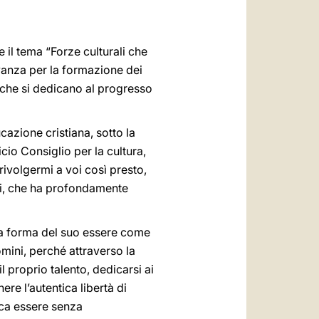
العربيّة
中文
e il tema “Forze culturali che
LATINE
evanza per la formazione dei
i che si dedicano al progresso
azione cristiana, sotto la
cio Consiglio per la cultura,
ivolgermi a voi così presto,
rali, che ha profondamente
era forma del suo essere come
omini, perché attraverso la
l proprio talento, dedicarsi ai
ere l’autentica libertà di
fica essere senza