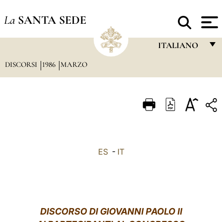
La
SANTA SEDE
ITALIANO
DISCORSI
1986
MARZO
FRANÇAIS
ENGLISH
ITALIANO
PORTUGUÊS
ESPAÑOL
ES
-
IT
DEUTSCH
POLSKI
العربيّة
DISCORSO DI GIOVANNI PAOLO II
中文