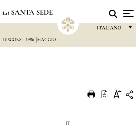
La
SANTA SEDE
ITALIANO
DISCORSI
1986
MAGGIO
FRANÇAIS
ENGLISH
ITALIANO
PORTUGUÊS
ESPAÑOL
DEUTSCH
POLSKI
العربيّة
IT
中文