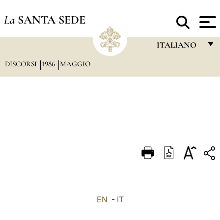
La
SANTA SEDE
ITALIANO
DISCORSI
1986
MAGGIO
FRANÇAIS
ENGLISH
ITALIANO
PORTUGUÊS
ESPAÑOL
DEUTSCH
POLSKI
العربيّة
EN
-
IT
中文