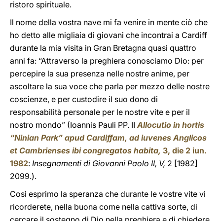
ristoro spirituale.
Il nome della vostra nave mi fa venire in mente ciò che
ho detto alle migliaia di giovani che incontrai a Cardiff
durante la mia visita in Gran Bretagna quasi quattro
anni fa: “Attraverso la preghiera conosciamo Dio: per
percepire la sua presenza nelle nostre anime, per
ascoltare la sua voce che parla per mezzo delle nostre
coscienze, e per custodire il suo dono di
responsabilità personale per le nostre vite e per il
nostro mondo” (Ioannis Pauli PP. II
Allocutio in hortis
“Ninian Park” apud Cardiffam, ad iuvenes Anglicos
et Cambrienses ibi congregatos habita,
3, die 2 iun.
1982
:
Insegnamenti di Giovanni Paolo II, V,
2 [1982]
2099.).
Così esprimo la speranza che durante le vostre vite vi
ricorderete, nella buona come nella cattiva sorte, di
cercare il sostegno di Dio nella preghiera e di chiedere