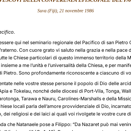
 VESCOVI DELLA CONFERENZA EPISCOPALE DEL PA
Suva (Fiji), 21 novembre 1986
acifico.
essere qui nel seminario regionale del Pacifico di san Pietro 
 fraterno. Con cuore grato vi saluto nella grazia e nella pace 
utte le Chiese particolari di questo immenso territorio della 
insieme a me l’unità e l’universalità della Chiesa, e per manife
i Pietro. Sono profondamente riconoscente a ciascuno di vo
entate nelle vostre stesse persone il popolo di Dio delle arci
a e Tokelau, nonché delle diocesi di Port-Vila, Tonga, Wall
tonga, Tarawa e Nauru, Carolines-Marshalls e della Missione 
iese locali parla dell’amore provvidenziale di Dio, incarnato
, dei religiosi e dei laici ai quali voi rivolgete le vostre cure d
nda che Natanaele pose a Filippo: “Da Nazaret può mai venir