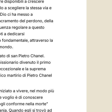
 disponibili a crescere
o a scegliere la stessa via e
 Dio ci ha messo a
acramento del perdono, della
equenza regolare a questo
ti a dedicarsi
o fondamentale, attraverso la
l mondo.
ato di san Pietro Chanel.
issionario divenuto il primo
o eccezionale e la suprema
oico martirio di Pietro Chanel
iziato a vivere, nel modo più
he voglio è di conoscere
dogli conforme nella morte”
ania. Quando egli si trovò ad