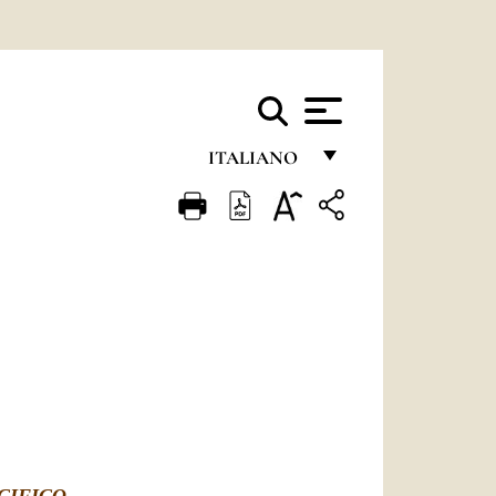
ITALIANO
FRANÇAIS
ENGLISH
ITALIANO
PORTUGUÊS
ESPAÑOL
DEUTSCH
POLSKI