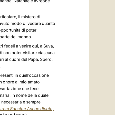
omanda, Natanaele avrebbe
icolare, il mistero di
ho avuto modo di vedere quanto
opportunità di poter
 parte del mondo.
i fedeli a venire qui, a Suva,
di non poter visitare ciascuna
ari al cuore del Papa. Spero,
.
presenti in quell’occasione
In onore al mio amato
’esortazione che fece
naria, in nome della quale
pre necessaria e sempre
onorem Sanctae Annae dicata,