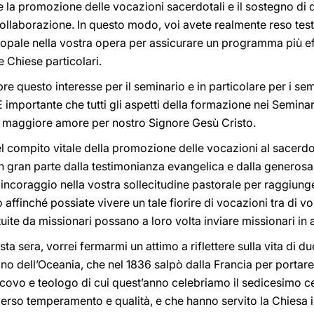
e la promozione delle vocazioni sacerdotali e il sostegno di
collaborazione. In questo modo, voi avete realmente reso tes
scopale nella vostra opera per assicurare un programma più e
e Chiese particolari.
 questo interesse per il seminario e in particolare per i semi
È importante che tutti gli aspetti della formazione nei Semina
maggiore amore per nostro Signore Gesù Cristo.
 compito vitale della promozione delle vocazioni al sacerdozio
n gran parte dalla testimonianza evangelica e dalla generosa 
 vi incoraggio nella vostra sollecitudine pastorale per raggiung
ffinché possiate vivere un tale fiorire di vocazioni tra di vo
tuite da missionari possano a loro volta inviare missionari in a
 sera, vorrei fermarmi un attimo a riflettere sulla vita di due 
ono dell’Oceania, che nel 1836 salpò dalla Francia per portare
scovo e teologo di cui quest’anno celebriamo il sedicesimo c
verso temperamento e qualità, e che hanno servito la Chiesa in