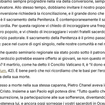
iamo sempre progredire nella via della conversione, sempre
alvatore. Allo stesso tempo, dobbiamo invitare il nostro popol
onversione richiederà la riconciliazione, e il grande dono che
è il sacramento della Penitenza. È contemporaneamente il s
icordia. Per questa ragione vi chiedo di incoraggiare una fr
 popolo, e vi chiedo di incoraggiare i vostri fratelli sacerdo
zio pastorale. Il sacramento della Penitenza è il primo pass
e: pace nel cuore di ogni singolo, nelle nostre comunità e ne
e questo seminario regionale sia stato posto sotto il patron
cerdozio potrebbe essere offerto ai giovani, se non questo m
? Il martirio, come ha detto il Concilio Vaticano II, è “il don
ium
, 42). È bene però che noi ricordiamo che le basi per l’er
a della sua morte.
esso a morte nella sua stessa capanna, Pietro Chanel aveva in
 Cristo. Insieme a san Paolo egli poteva dire: “Tutto quello c
risurrezione, la partecipazione alle sue sofferenze, diventan
steneva lui, e ancora oggi sorregge i vostri sacerdoti in Oce