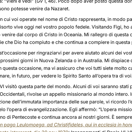
: “Vieni e vedi” (
Gv
1, 46). Poco dopo aver posto questa d
buono potesse venire da Nazaret.
in cui voi operate nel nome di Cristo rappresenta, in modo part
risorto vive oggi nel vostro popolo fedele. Visitando Figi, 
venire dal corpo di Cristo in Oceania. Mi rallegro di questa 
lie che Dio ha compiuto e che continua a compiere in questa
’occasione per ringraziarvi per avere aiutato alcuni dei vostr
prossimi giorni in Nuova Zelanda o in Australia. Mi dispiace 
n questa occasione, ma vi assicuro che voi tutti siete molto c
rnare, in futuro, per vedere lo Spirito Santo all’opera tra di voi
VI visitò questa parte del mondo. Alcuni di voi saranno stati 
ccidentali, rivolse un appello missionario al mondo intero. 
ione dell’immutata importanza delle sue parole, vi ricordo l
elo l’opera di evangelizzazione. Egli affermò: “L’opera missio
giorno di Pentecoste e continua ancora ai nostri giorni. È sem
 in pago Leulomoega, ad Christifideles, qui in ecclesia in h