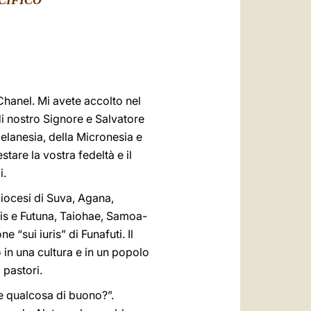
CIFICO
العربيّة
中文
LATINE
Chanel. Mi avete accolto nel
di nostro Signore e Salvatore
Melanesia, della Micronesia e
stare la vostra fedeltà e il
i.
diocesi di Suva, Agana,
is e Futuna, Taiohae, Samoa-
“sui iuris” di Funafuti. Il
 in una cultura e in un popolo
i pastori.
e qualcosa di buono?”.