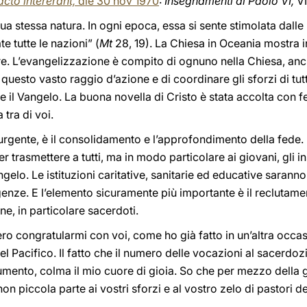
cto intererant,
die 30
nov 1970
:
Insegnamenti di Paolo VI,
VI
ua stessa natura. In ogni epoca, essa si sente stimolata dalle
 tutte le nazioni” (
Mt
28, 19). La Chiesa in Oceania mostra i
e. L’evangelizzazione è compito di ognuno nella Chiesa, anch
questo vasto raggio d’azione e di coordinare gli sforzi di tutt
il Vangelo. La buona novella di Cristo è stata accolta con fe
tra di voi.
rgente, è il consolidamento e l’approfondimento della fede.
r trasmettere a tutti, ma in modo particolare ai giovani, gli 
angelo. Le istituzioni caritative, sanitarie ed educative saran
genze. E l’elemento sicuramente più importante è il reclutame
ne, in particolare sacerdoti.
ro congratularmi con voi, come ho già fatto in un’altra occas
 Pacifico. Il fatto che il numero delle vocazioni al sacerdozio 
mento, colma il mio cuore di gioia. So che per mezzo della g
 piccola parte ai vostri sforzi e al vostro zelo di pastori de