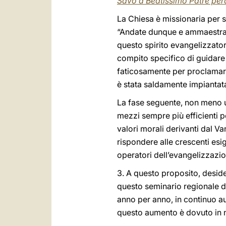
Savo a Beatissimo Patre pera
La Chiesa è missionaria per s
“Andate dunque e ammaestrate
questo spirito evangelizzator
compito specifico di guidare 
faticosamente per proclamare 
è stata saldamente impiantata 
La fase seguente, non meno u
mezzi sempre più efficienti pe
valori morali derivanti dal V
rispondere alle crescenti esi
operatori dell’evangelizzazio
3. A questo proposito, deside
questo seminario regionale del
anno per anno, in continuo au
questo aumento è dovuto in non