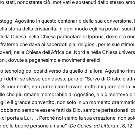
o stati, nonostante ciò, motivati e sostenuti dallo stesso amo
steggi Agostino in questo centenario della sua conversione. 
a storia della cristianità. In ogni modo egli ha posto i suoi do
 della Chiesa: nella Chiesa particolare di Ippona, dove era rin
fraterno che dava ai sacerdoti e ai religiosi, per le sue stimol
overi; nella Chiesa dell’Africa del Nord e nella Chiesa univer
ioni, dovute a paganesimo e movimenti eretici.
 tecnologico, così diverso da quello di allora, Agostino rim
gli definì se stesso con queste parole: “Servo di Cristo, e attr
. Sicuramente, non potremmo trovare motto migliore per la nos
lo che più rimane memorabile di Agostino, e più meritevole d
gli è il grande convertito, non solo in un momento drammatico
Dobbiamo sempre essere fatti da Dio, sempre perfezionati, d
 ci porta a Lui . . . Perché noi siamo la sua creazione, non s
o delle buone persone umane” (
De Genesi ad Litteram
, 8, 12,