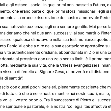
iali e gli ostacoli sociali in quei primi anni passati a Futuna
nto, che erano parte di quei primi sforzi missionari, egli si 
mente alla croce e risurrezione del nostro amorevole Reden
 sua notevole pazienza, egli era sempre gentile. Mai perse l
sideriamo che nei due anni successivi al suo martirio l’intera
erci qualcosa di notevole nella sua testimonianza quotidiana
anto Paolo VI ebbe a dire nella sua esortazione apostolica sul
una vita autenticamente cristiana, abbandonata in Dio in una
onata al prossimo con uno zelo senza limiti, è il primo mezz
ta, mediante la sua vita, che la Chiesa evangelizzerà innanzi
vissuta di fedeltà al Signore Gesù, di povertà e di distacco, d
a di santità”.
i lascio con questi pochi pensieri, pienamente cosciente che m
 di tutto ciò che è nelle nostre menti e nei nostri cuori, ma io
 voi e il vostro popolo. Tra il successore di Pietro e i successo
spirituale e pastorale; è la nostra “collegialitas affectiva e