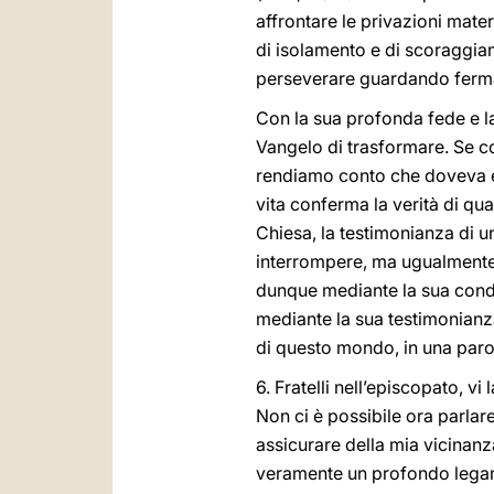
affrontare le privazioni mater
di isolamento e di scoraggiame
perseverare guardando ferma
Con la sua profonda fede e la
Vangelo di trasformare. Se con
rendiamo conto che doveva ess
vita conferma la verità di qu
Chiesa, la testimonianza di 
interrompere, ma ugualmente d
dunque mediante la sua condot
mediante la sua testimonianza 
di questo mondo, in una parol
6. Fratelli nell’episcopato, v
Non ci è possibile ora parlare
assicurare della mia vicinanza
veramente un profondo legame 