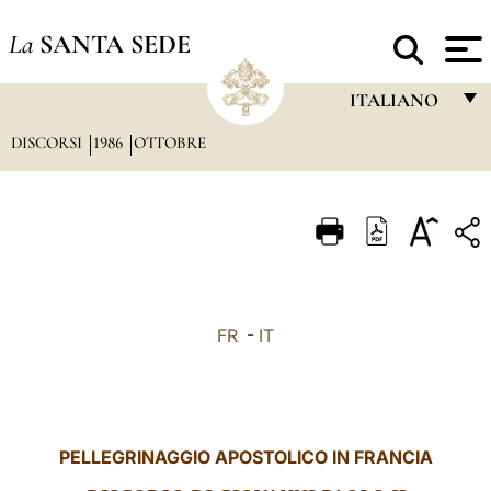
La
SANTA SEDE
ITALIANO
DISCORSI
1986
OTTOBRE
FRANÇAIS
ENGLISH
ITALIANO
PORTUGUÊS
ESPAÑOL
FR
-
IT
DEUTSCH
POLSKI
العربيّة
PELLEGRINAGGIO APOSTOLICO IN FRANCIA
中文