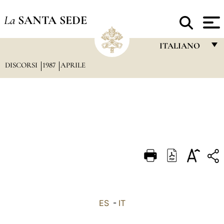
La
SANTA SEDE
ITALIANO
DISCORSI
1987
APRILE
FRANÇAIS
ENGLISH
ITALIANO
PORTUGUÊS
ESPAÑOL
DEUTSCH
POLSKI
العربيّة
ES
-
IT
中文