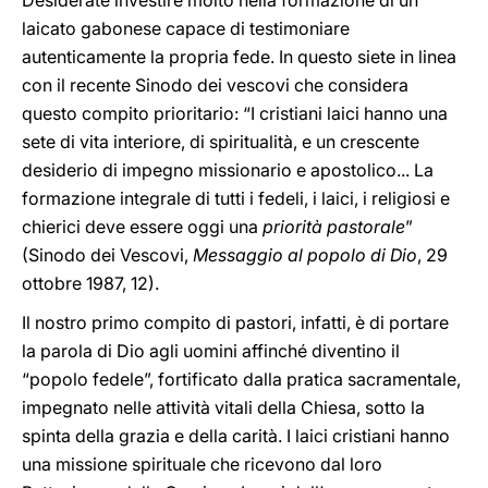
Desiderate investire molto nella formazione di un
laicato gabonese capace di testimoniare
autenticamente la propria fede. In questo siete in linea
con il recente Sinodo dei vescovi che considera
questo compito prioritario: “I cristiani laici hanno una
sete di vita interiore, di spiritualità, e un crescente
desiderio di impegno missionario e apostolico... La
formazione integrale di tutti i fedeli, i laici, i religiosi e
chierici deve essere oggi una
priorità pastorale
”
(Sinodo dei Vescovi,
Messaggio al popolo di Dio
, 29
ottobre 1987, 12).
Il nostro primo compito di pastori, infatti, è di portare
la parola di Dio agli uomini affinché diventino il
“popolo fedele”, fortificato dalla pratica sacramentale,
impegnato nelle attività vitali della Chiesa, sotto la
spinta della grazia e della carità. I laici cristiani hanno
una missione spirituale che ricevono dal loro