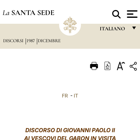
La
SANTA SEDE
ITALIANO
DISCORSI
1987
DICEMBRE
FRANÇAIS
ENGLISH
ITALIANO
PORTUGUÊS
ESPAÑOL
FR
-
IT
DEUTSCH
POLSKI
العربيّة
DISCORSO DI GIOVANNI PAOLO II
AI VESCOVI DEL GABON IN VISITA
中文