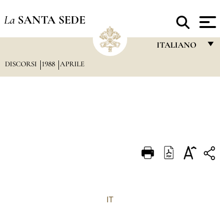
La
SANTA SEDE
ITALIANO
DISCORSI
1988
APRILE
FRANÇAIS
ENGLISH
ITALIANO
PORTUGUÊS
ESPAÑOL
DEUTSCH
POLSKI
العربيّة
IT
中文