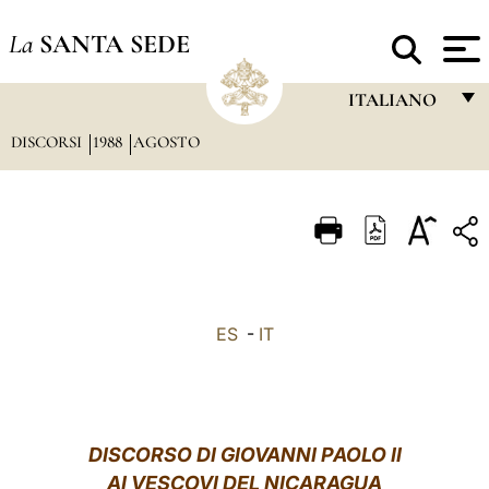
La
SANTA SEDE
ITALIANO
DISCORSI
1988
AGOSTO
FRANÇAIS
ENGLISH
ITALIANO
PORTUGUÊS
ESPAÑOL
ES
-
IT
DEUTSCH
POLSKI
العربيّة
DISCORSO DI GIOVANNI PAOLO II
AI VESCOVI DEL NICARAGUA
中文