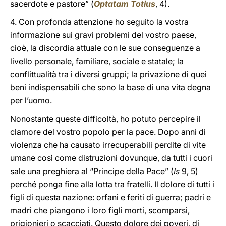
sacerdote e pastore” (
Optatam Totius
, 4).
4. Con profonda attenzione ho seguito la vostra
informazione sui gravi problemi del vostro paese,
cioè, la discordia attuale con le sue conseguenze a
livello personale, familiare, sociale e statale; la
conflittualità tra i diversi gruppi; la privazione di quei
beni indispensabili che sono la base di una vita degna
per l’uomo.
Nonostante queste difficoltà, ho potuto percepire il
clamore del vostro popolo per la pace. Dopo anni di
violenza che ha causato irrecuperabili perdite di vite
umane così come distruzioni dovunque, da tutti i cuori
sale una preghiera al “Principe della Pace” (
Is
9, 5)
perché ponga fine alla lotta tra fratelli. Il dolore di tutti i
figli di questa nazione: orfani e feriti di guerra; padri e
madri che piangono i loro figli morti, scomparsi,
prigionieri o scacciati. Questo dolore dei poveri, di