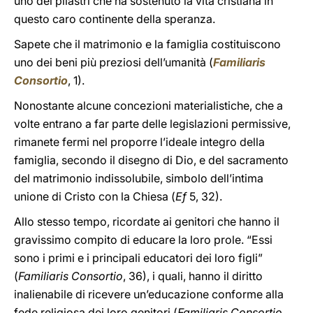
uno dei pilastri che ha sostenuto la vita cristiana in
questo caro continente della speranza.
Sapete che il matrimonio e la famiglia costituiscono
uno dei beni più preziosi dell’umanità (
Familiaris
Consortio
, 1).
Nonostante alcune concezioni materialistiche, che a
volte entrano a far parte delle legislazioni permissive,
rimanete fermi nel proporre l’ideale integro della
famiglia, secondo il disegno di Dio, e del sacramento
del matrimonio indissolubile, simbolo dell’intima
unione di Cristo con la Chiesa (
Ef
5, 32).
Allo stesso tempo, ricordate ai genitori che hanno il
gravissimo compito di educare la loro prole. “Essi
sono i primi e i principali educatori dei loro figli”
(
Familiaris Consortio
, 36), i quali, hanno il diritto
inalienabile di ricevere un’educazione conforme alla
fede religiosa dei loro genitori (
Familiaris Consortio
,