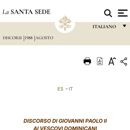
La
SANTA SEDE
ITALIANO
DISCORSI
1988
AGOSTO
FRANÇAIS
ENGLISH
ITALIANO
PORTUGUÊS
ESPAÑOL
ES
-
IT
DEUTSCH
POLSKI
العربيّة
DISCORSO DI GIOVANNI PAOLO II
AI VESCOVI DOMINICANI
中文