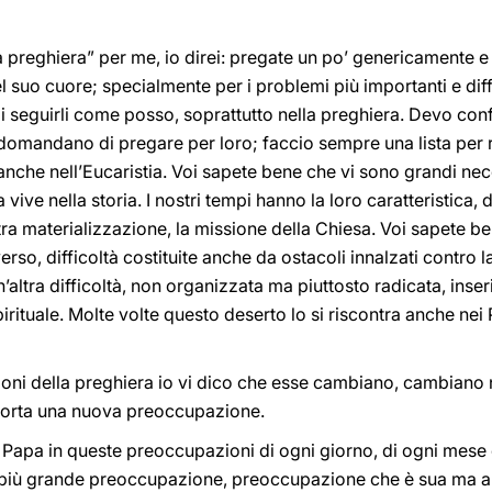
lla preghiera” per me, io direi: pregate un po’ genericamente e
l suo cuore; specialmente per i problemi più importanti e diffi
di seguirli come posso, soprattutto nella preghiera. Devo co
domandano di pregare per loro; faccio sempre una lista per 
 anche nell’Eucaristia. Voi sapete bene che vi sono grandi nec
 vive nella storia. I nostri tempi hanno la loro caratteristica, 
ra materializzazione, la missione della Chiesa. Voi sapete b
erso, difficoltà costituite anche da ostacoli innalzati contro l
altra difficoltà, non organizzata ma piuttosto radicata, inseri
irituale. Molte volte questo deserto lo si riscontra anche nei P
enzioni della preghiera io vi dico che esse cambiano, cambian
 porta una nuova preoccupazione.
il Papa in queste preoccupazioni di ogni giorno, di ogni mes
a più grande preoccupazione, preoccupazione che è sua ma a