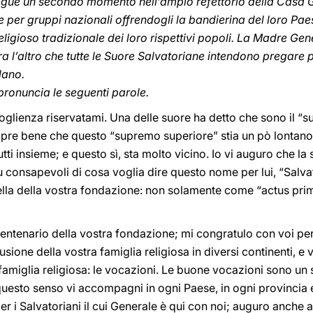
segue un secondo momento nell’ampio refettorio della Casa G
 per gruppi nazionali offrendogli la bandierina del loro Pa
religioso tradizionale dei loro rispettivi popoli. La Madre Ge
ra l’altro che tutte le Suore Salvatoriane intendono pregare p
lano.
ronuncia le seguenti parole.
oglienza riservatami. Una delle suore ha detto che sono il “
re bene che questo “supremo superiore” stia un pò lontano. 
ti insieme; e questo sì, sta molto vicino. Io vi auguro che la 
consapevoli di cosa voglia dire questo nome per lui, “Salvato
 quella della vostra fondazione: non solamente come “actus 
centenario della vostra fondazione; mi congratulo con voi per 
usione della vostra famiglia religiosa in diversi continenti, e
famiglia religiosa: le vocazioni. Le buone vocazioni sono un
 questo senso vi accompagni in ogni Paese, in ogni provincia 
er i Salvatoriani il cui Generale è qui con noi; auguro anche 