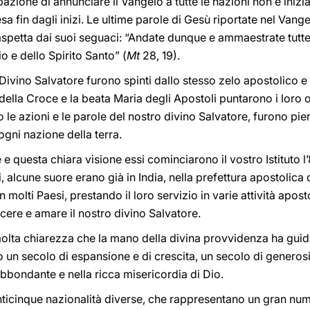
one di annunciare il Vangelo a tutte le nazioni non è iniziata
sa fin dagli inizi. Le ultime parole di Gesù riportate nel Va
aspetta dai suoi seguaci: “Andate dunque e ammaestrate tutte
o e dello Spirito Santo” (
Mt
28, 19).
 Divino Salvatore furono spinti dallo stesso zelo apostolico e 
della Croce e la beata Maria degli Apostoli puntarono i loro
le azioni e le parole del nostro divino Salvatore, furono pien
gni nazione della terra.
 questa chiara visione essi cominciarono il vostro Istituto l
, alcune suore erano già in India, nella prefettura apostolica 
 in molti Paesi, prestando il loro servizio in varie attività apo
cere e amare il nostro divino Salvatore.
molta chiarezza che la mano della divina provvidenza ha guidat
to un secolo di espansione e di crescita, un secolo di generos
 abbondante e nella ricca misericordia di Dio.
icinque nazionalità diverse, che rappresentano un gran numer