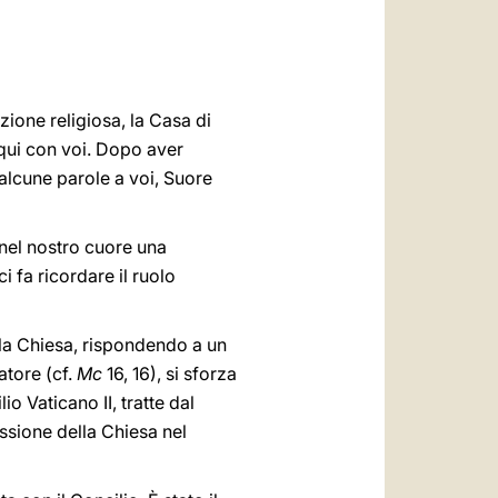
العربيّة
中文
LATINE
zione religiosa, la Casa di
 qui con voi. Dopo aver
 alcune parole a voi, Suore
 nel nostro cuore una
 fa ricordare il ruolo
 la Chiesa, rispondendo a un
atore (cf.
Mc
16, 16), si sforza
io Vaticano II, tratte dal
issione della Chiesa nel