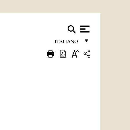
ITALIANO
FRANÇAIS
ENGLISH
ITALIANO
PORTUGUÊS
ESPAÑOL
DEUTSCH
POLSKI