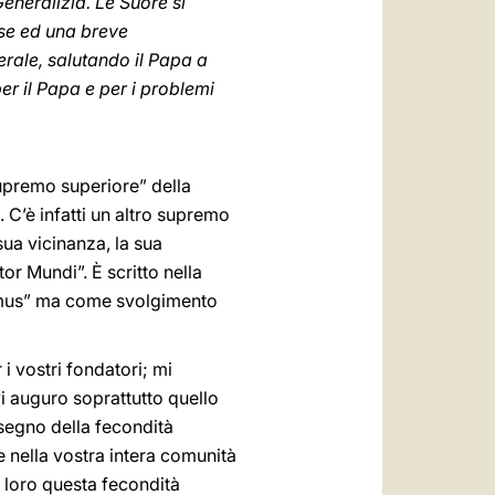
eneralizia. Le Suore si
ese ed una breve
nerale, salutando il Papa a
er il Papa e per i problemi
supremo superiore” della
C’è infatti un altro supremo
sua vicinanza, la sua
r Mundi”. È scritto nella
primus” ma come svolgimento
i vostri fondatori; mi
 vi auguro soprattutto quello
 segno della fecondità
e nella vostra intera comunità
a loro questa fecondità