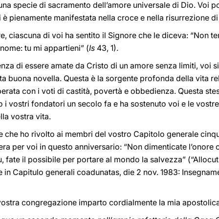
 una specie di sacramento dell’amore universale di Dio. Voi p
i è pienamente manifestata nella croce e nella risurrezione di
, ciascuna di voi ha sentito il Signore che le diceva: “Non te
 nome: tu mi appartieni” (
Is
43, 1).
enza di essere amate da Cristo di un amore senza limiti, voi s
sta buona novella. Questa è la sorgente profonda della vita re
erata con i voti di castità, povertà e obbedienza. Questa st
o i vostri fondatori un secolo fa e ha sostenuto voi e le vostre
la vostra vita.
e che ho rivolto ai membri del vostro Capitolo generale cinq
ra per voi in questo anniversario: “Non dimenticate l’onore che
, fate il possibile per portare al mondo la salvezza” (“Allocu
in Capitulo generali coadunatas, die 2 nov. 1983: Insegnament
a vostra congregazione imparto cordialmente la mia apostolic