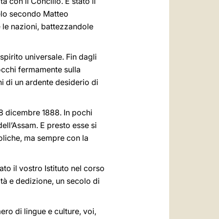
 con il Concilio. È stato il
ngelo secondo Matteo
 le nazioni, battezzandole
spirito universale. Fin dagli
 occhi fermamente sulla
i di un ardente desiderio di
’8 dicembre 1888. In pochi
dell’Assam. E presto esse si
stoliche, ma sempre con la
o il vostro Istituto nel corso
ità e dedizione, un secolo di
o di lingue e culture, voi,