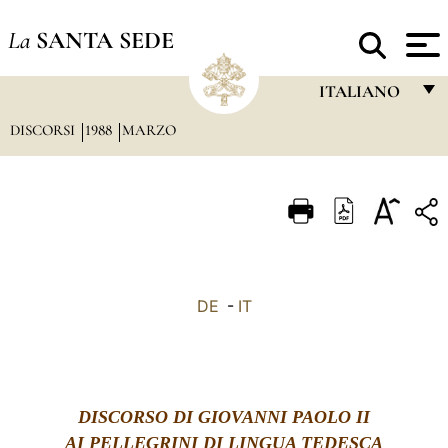
La
SANTA SEDE
ITALIANO
DISCORSI
1988
MARZO
FRANÇAIS
ENGLISH
ITALIANO
PORTUGUÊS
ESPAÑOL
DE
-
IT
DEUTSCH
POLSKI
العربيّة
DISCORSO DI GIOVANNI PAOLO II
AI PELLEGRINI DI LINGUA TEDESCA
中文