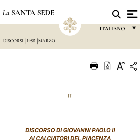
La
SANTA SEDE
ITALIANO
DISCORSI
1988
MARZO
FRANÇAIS
ENGLISH
ITALIANO
PORTUGUÊS
ESPAÑOL
IT
DEUTSCH
POLSKI
العربيّة
DISCORSO DI GIOVANNI PAOLO II
AI CALCIATORI DEL PIACENZA
中文