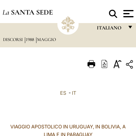
La
SANTA SEDE
ITALIANO
DISCORSI
1988
MAGGIO
FRANÇAIS
ENGLISH
ITALIANO
PORTUGUÊS
ESPAÑOL
ES
-
IT
DEUTSCH
POLSKI
العربيّة
VIAGGIO APOSTOLICO IN URUGUAY, IN BOLIVIA, A
LIMA E IN PARAGUAY
中文