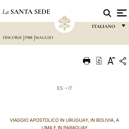
La
SANTA SEDE
ITALIANO
DISCORSI
1988
MAGGIO
FRANÇAIS
ENGLISH
ITALIANO
PORTUGUÊS
ESPAÑOL
ES
-
IT
DEUTSCH
POLSKI
العربيّة
VIAGGIO APOSTOLICO IN URUGUAY, IN BOLIVIA, A
LIMA E IN PARAGUAY
中文