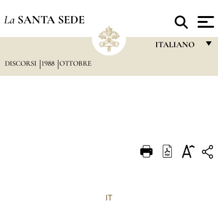
La
SANTA SEDE
ITALIANO
DISCORSI
1988
OTTOBRE
FRANÇAIS
ENGLISH
ITALIANO
PORTUGUÊS
ESPAÑOL
DEUTSCH
POLSKI
العربيّة
IT
中文