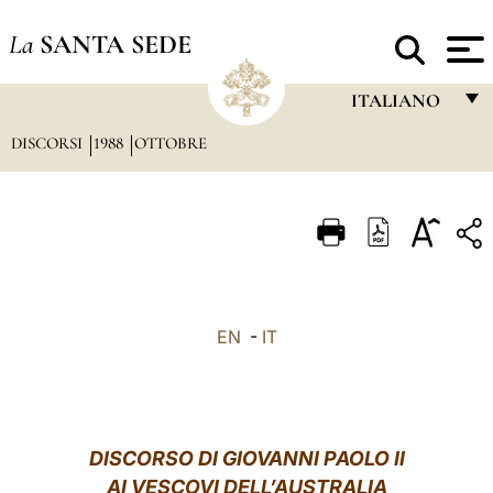
La
SANTA SEDE
ITALIANO
DISCORSI
1988
OTTOBRE
FRANÇAIS
ENGLISH
ITALIANO
PORTUGUÊS
ESPAÑOL
EN
-
IT
DEUTSCH
POLSKI
العربيّة
DISCORSO DI GIOVANNI PAOLO II
AI VESCOVI DELL
’
AUSTRALIA
中文