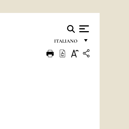
ITALIANO
FRANÇAIS
ENGLISH
ITALIANO
PORTUGUÊS
ESPAÑOL
DEUTSCH
POLSKI