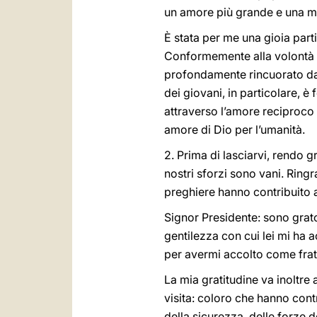
un amore più grande e una 
È stata per me una gioia part
Conformemente alla volontà di
profondamente rincuorato dai 
dei giovani, in particolare, è 
attraverso l’amore reciproco e 
amore di Dio per l’umanità.
2. Prima di lasciarvi, rendo g
nostri sforzi sono vani. Ringr
preghiere hanno contribuito al
Signor Presidente: sono grato 
gentilezza con cui lei mi ha a
per avermi accolto come fratel
La mia gratitudine va inoltre
visita: coloro che hanno contr
della sicurezza, delle forze 