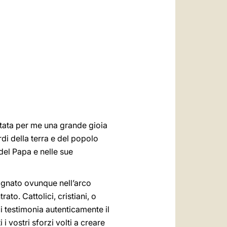
العربيّة
中文
LATINE
stata per me una grande gioia
rdi della terra e del popolo
el Papa e nelle sue
agnato ovunque nell’arco
to. Cattolici, cristiani, o
i testimonia autenticamente il
i vostri sforzi volti a creare