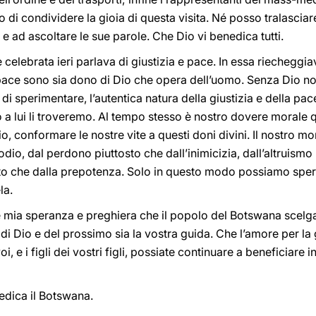
do di condividere la gioia di questa visita. Né posso tralasciar
 e ad ascoltare le sue parole. Che Dio vi benedica tutti.
me celebrata ieri parlava di giustizia e pace. In essa riecheg
a pace sono sia dono di Dio che opera dell’uomo. Senza Dio n
 sperimentare, l’autentica natura della giustizia e della pace
a lui li troveremo. Al tempo stesso è nostro dovere morale q
o, conformare le nostre vite a questi doni divini. Il nostro
odio, dal perdono piuttosto che dall’inimicizia, dall’altruismo
tosto che dalla prepotenza. Solo in questo modo possiamo sper
la.
, è mia speranza e preghiera che il popolo del Botswana scel
di Dio e del prossimo sia la vostra guida. Che l’amore per la gi
i, e i figli dei vostri figli, possiate continuare a beneficiare 
nedica il Botswana.