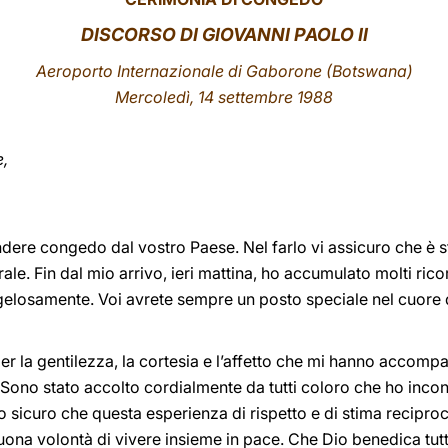
DISCORSO DI GIOVANNI PAOLO II
Aeroporto Internazionale di Gaborone (Botswana)
Mercoledì, 14 settembre 1988
e,
ndere congedo dal vostro Paese. Nel farlo vi assicuro che è 
le. Fin dal mio arrivo, ieri mattina, ho accumulato molti rico
elosamente. Voi avrete sempre un posto speciale nel cuore d
 la gentilezza, la cortesia e l’affetto che mi hanno accomp
 Sono stato accolto cordialmente da tutti coloro che ho incontra
no sicuro che questa esperienza di rispetto e di stima reciproc
 buona volontà di vivere insieme in pace. Che Dio benedica tutti 