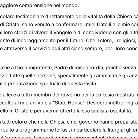
maggiore comprensione nel mondo.
icolare testimoniare direttamente della vitalità della Chiesa c
 Cristo, sono venuto a confermare i miei fratelli e le mie sor
loro sforzi di vivere il Vangelo e di condividerlo con gli alt
fonte di incoraggiamento per il futuro. Che il clero, i religiosi,
attraverso il servizio agli altri siano sempre, per i loro conci
razie a Dio onnipotente, Padre di misericordia, poiché senza l
azio tutte quelle persone, specialmente gli ammalati e gli anzi
la preparazione spirituale di questa visita.
a lei e a tutti i membri del governo per la cortesia mostrata n
ccolto al mio arrivo e a “State House”. Desidero inoltre ringr
lo in Cristo e per avermi offerto la sua squisita ospitalità.
 a tutti coloro che nella Chiesa e nel governo hanno preparat
ibuito a programmarne le fasi, in particolare la liturgia: gli o
dell’ordine e dei trasporti; infine i rappresentanti dei mass