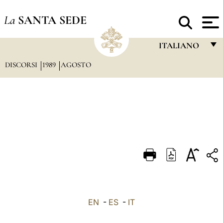
La
SANTA SEDE
ITALIANO
DISCORSI
1989
AGOSTO
FRANÇAIS
ENGLISH
ITALIANO
PORTUGUÊS
ESPAÑOL
DEUTSCH
POLSKI
العربيّة
EN
-
ES
-
IT
中文