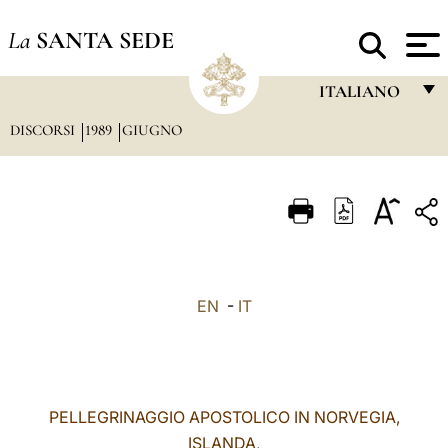
La
SANTA SEDE
ITALIANO
DISCORSI
1989
GIUGNO
FRANÇAIS
ENGLISH
ITALIANO
PORTUGUÊS
ESPAÑOL
EN
-
IT
DEUTSCH
POLSKI
العربيّة
PELLEGRINAGGIO APOSTOLICO IN NORVEGIA,
ISLANDA,
中文