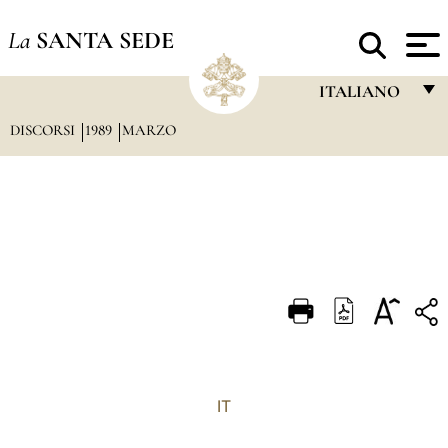
La
SANTA SEDE
ITALIANO
DISCORSI
1989
MARZO
FRANÇAIS
ENGLISH
ITALIANO
PORTUGUÊS
ESPAÑOL
DEUTSCH
POLSKI
العربيّة
IT
中文