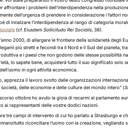
e. Voi state preparando il vostro sesto congresso mondiale i
r affrontare i problemi dell’interdipendenza nella produzione
mente dell’urgenza di prendere in considerazione i fattori n
i, cioè di innalzare l’interdipendenza al rango di categoria mor
Socialis
(cf. Eiusdem
Sollicitudo Rei Socialis
, 38).
nno 2000, di allargare le frontiere della solidarietà degli Eu
 legami più stretti e fecondi tra il Nord e il Sud del pianeta, tra
duttiva e i paesi che non godono delle stesse possibilità na
tà, lo sapete bene, acquisterà tutto il suo significato solo s
dell’uomo in ogni attività economica.
, apprezza il lavoro svolto dalle organizzazioni internazion
e società, delle economie e delle culture del mondo intero” (
S
lo scorso ottobre ho avuto la gioia di recarmi al parlamento e
o ai rappresentanti delle vostre dodici nazioni.
re tre campi di intervento di cui ho parlato a Strasburgo e c
: innanzitutto riconciliare l’uomo con la creazione, vegliando 