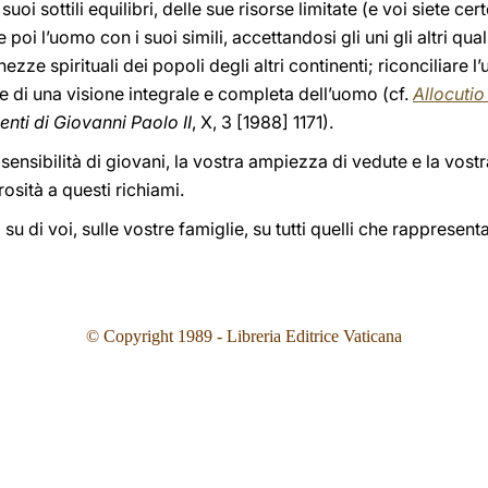
i suoi sottili equilibri, delle sue risorse limitate (e voi siete c
 poi l’uomo con i suoi simili, accettandosi gli uni gli altri qua
hezze spirituali dei popoli degli altri continenti; riconciliare 
e di una visione integrale e completa dell’uomo (cf.
Allocuti
nti di Giovanni Paolo II
, X, 3 [1988] 1171).
ensibilità di giovani, la vostra ampiezza di vedute e la vostra
sità a questi richiami.
 di voi, sulle vostre famiglie, su tutti quelli che rappresentat
© Copyright 1989 - Libreria Editrice Vaticana