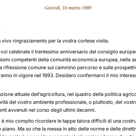
Giovedì, 16 marzo 1989
.
 un vivo ringraziamento per la vostra cortese visita.
 voi celebrate il trentesimo anniversario del consiglio europeo
anismi competenti della comunità economica europea, nella se
na riflessione comune sul cammino percorso e sulle prospetti
anno in vigore nel 1993. Desidero confermarvi il mio interes
situazione attuale dell’agricoltura, nel quadro della politica agri
tività del vostro ambiente professionale, o piuttosto, del vos
ti avvenuti nel corso degli ultimi decenni.
è mio compito ricordare le tappe talora difficili di una costr
o piano. Ma so che la messa in atto delle norme e delle dirett