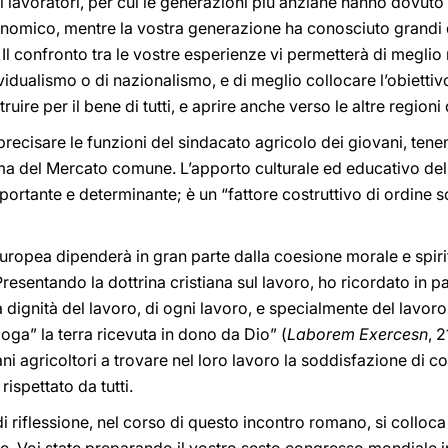
 lavoratori, per cui le generazioni più anziane hanno dovuto
mico, mentre la vostra generazione ha conosciuto grandi dif
Il confronto tra le vostre esperienze vi permetterà di meglio 
vidualismo o di nazionalismo, e di meglio collocare l’obiettiv
uire per il bene di tutti, e aprire anche verso le altre region
precisare le funzioni del sindacato agricolo dei giovani, ten
ima del Mercato comune. L’apporto culturale ed educativo del
portante e determinante; è un “fattore costruttivo di ordine so
europea dipenderà in gran parte dalla coesione morale e spiri
sentando la dottrina cristiana sul lavoro, ho ricordato in p
ignità del lavoro, di ogni lavoro, e specialmente del lavoro 
ga” la terra ricevuta in dono da Dio” (
Laborem Exercesn
, 
ani agricoltori a trovare nel loro lavoro la soddisfazione di 
spettato da tutti.
di riflessione, nel corso di questo incontro romano, si colloc