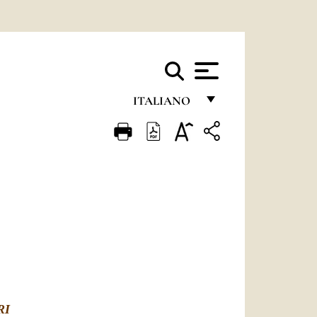
ITALIANO
FRANÇAIS
ENGLISH
ITALIANO
PORTUGUÊS
ESPAÑOL
DEUTSCH
POLSKI
RI