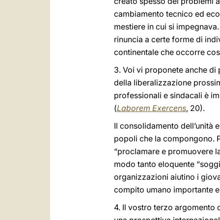
creato spesso dei problemi ai
cambiamento tecnico ed econo
mestiere in cui si impegnava. 
rinuncia a certe forme di indi
continentale che occorre costr
3. Voi vi proponete anche di 
della liberalizzazione pross
professionali e sindacali è im
(
Laborem Exercens
, 20).
Il consolidamento dell’unità 
popoli che la compongono. Pre
“proclamare e promuovere la d
modo tanto eloquente “soggio
organizzazioni aiutino i giov
compito umano importante e ri
4. Il vostro terzo argomento 