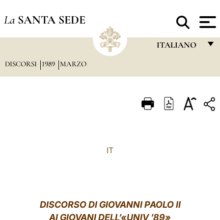
La
SANTA SEDE
ITALIANO
DISCORSI
1989
MARZO
FRANÇAIS
ENGLISH
ITALIANO
PORTUGUÊS
ESPAÑOL
IT
DEUTSCH
POLSKI
العربيّة
DISCORSO DI GIOVANNI PAOLO II
AI GIOVANI DELL’«UNIV ’89»
中文