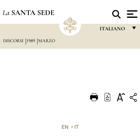
La
SANTA SEDE
ITALIANO
DISCORSI
1989
MARZO
FRANÇAIS
ENGLISH
ITALIANO
PORTUGUÊS
ESPAÑOL
DEUTSCH
POLSKI
العربيّة
EN
-
IT
中文