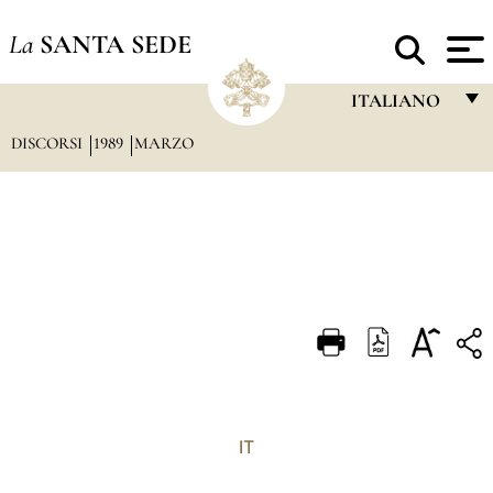
La
SANTA SEDE
ITALIANO
DISCORSI
1989
MARZO
FRANÇAIS
ENGLISH
ITALIANO
PORTUGUÊS
ESPAÑOL
DEUTSCH
POLSKI
العربيّة
IT
中文