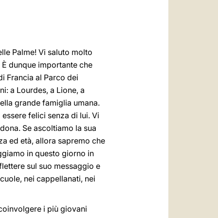
العربيّة
中文
LATINE
elle Palme! Vi saluto molto
io. È dunque importante che
di Francia al Parco dei
ni: a Lourdes, a Lione, a
ella grande famiglia umana.
ssere felici senza di lui. Vi
ci dona. Se ascoltiamo la sua
za ed età, allora sapremo che
eggiamo in questo giorno in
riflettere sul suo messaggio e
scuole, nei cappellanati, nei
coinvolgere i più giovani