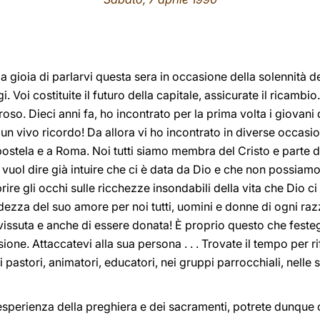
a gioia di parlarvi questa sera in occasione della solennità d
i. Voi costituite il futuro della capitale, assicurate il ricamb
roso. Dieci anni fa, ho incontrato per la prima volta i giovani 
o un vivo ricordo! Da allora vi ho incontrato in diverse occasio
stela e a Roma. Noi tutti siamo membra del Cristo e parte d
vuol dire già intuire che ci è data da Dio e che non possiamo e
aprire gli occhi sulle ricchezze insondabili della vita che Dio 
dezza del suo amore per noi tutti, uomini e donne di ogni raz
e vissuta e anche di essere donata! È proprio questo che fest
sione. Attaccatevi alla sua persona . . . Trovate il tempo per 
i pastori, animatori, educatori, nei gruppi parrocchiali, nelle 
’esperienza della preghiera e dei sacramenti, potrete dunque 