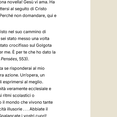
uona novella! Gesù vi ama. Ha
ttersi al seguito di Cristo
. Perché non domandare, qui e
Cristo nel suo cammino di
e sei stato messo una volta
stato crocifisso sul Golgota
er me. È per te che ho dato la
,
Pensées
, 553).
ita se risponderai al mio
stra azione. Un’opera, un
i esprimersi al meglio.
nità veramente ecclesiale e
 ritmi scolastici o
tto il mondo che vivono tante
 illusorie . . . Abbiate il
palancate i vostri cuori!