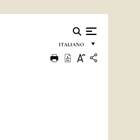
ITALIANO
FRANÇAIS
ENGLISH
ITALIANO
PORTUGUÊS
ESPAÑOL
DEUTSCH
POLSKI