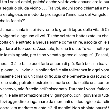
i tra i vostri amici, poiché anche voi dovete annunciare la b
a seguirlo più da vicino . . . Tra voi, alcuni sono chiamati a me
osi e religiose, in modo da proseguire l’annuncio del Vangelo
he io faccia?”.
ettimana santa in cui rivivremo le grandi tappe della vita di 
rivolgermi a ognuno di voi. Tu che sei stato battezzato, tu ch
scolta chi è entrato a Gerusalemme come un re, ascolta chi è 
rlare al tuo cuore. Ascoltalo, lui che ti dice: Tu vali molto p
te la mia agonia, per te ho versato gocce di sangue” (Pascal
nerai. Già lo fai, e puoi farlo ancora di più. Sarà bella la tua v
i giovani, vi invito alla solidarietà e alla tolleranza in ogni vo
te insieme creano un clima di fiducia che permette a ciascuno d
che siete, potrete costruire in modo solido e utile una comu
ivescovo, mio fratello nell’episcopato. Durante i vostri faticosi
agini e alle informazioni che vi giungono, con i giovani di tu
tevi aggredire e ingannare da mercanti di ideologie o da felicità
vostra vita meritate quanto c’è di meglio! Non abbiate paura! S