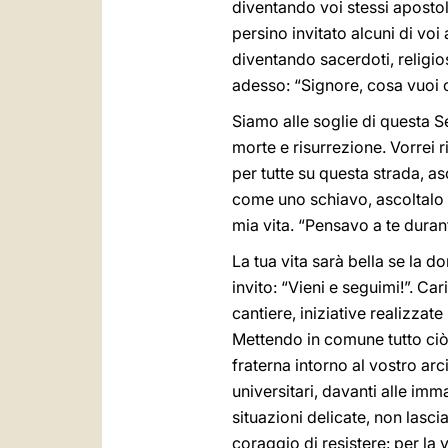
diventando voi stessi apostol
persino invitato alcuni di voi 
diventando sacerdoti, religi
adesso: “Signore, cosa vuoi c
Siamo alle soglie di questa S
morte e risurrezione. Vorrei 
per tutte su questa strada, a
come uno schiavo, ascoltalo pa
mia vita. “Pensavo a te duran
La tua vita sarà bella se la do
invito: “Vieni e seguimi!”. Car
cantiere, iniziative realizza
Mettendo in comune tutto ciò 
fraterna intorno al vostro arc
universitari, davanti alle imm
situazioni delicate, non lascia
coraggio di resistere: per la 