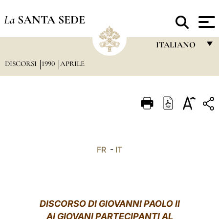
La
SANTA SEDE
ITALIANO
DISCORSI
1990
APRILE
FRANÇAIS
ENGLISH
ITALIANO
PORTUGUÊS
ESPAÑOL
FR
-
IT
DEUTSCH
POLSKI
العربيّة
DISCORSO DI GIOVANNI PAOLO II
AI GIOVANI PARTECIPANTI AL
中文