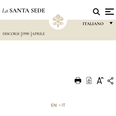
La
SANTA SEDE
ITALIANO
DISCORSI
1990
APRILE
FRANÇAIS
ENGLISH
ITALIANO
PORTUGUÊS
ESPAÑOL
DEUTSCH
POLSKI
العربيّة
EN
-
IT
中文