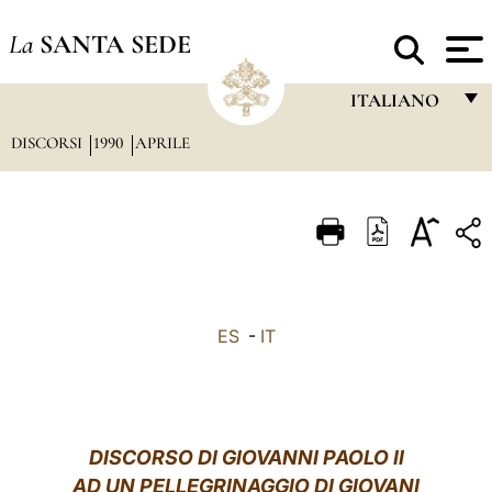
La
SANTA SEDE
ITALIANO
DISCORSI
1990
APRILE
FRANÇAIS
ENGLISH
ITALIANO
PORTUGUÊS
ESPAÑOL
ES
-
IT
DEUTSCH
POLSKI
العربيّة
DISCORSO DI GIOVANNI PAOLO II
AD UN PELLEGRINAGGIO DI GIOVANI
中文