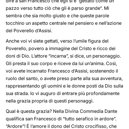
dire a san Francesco che egli si è “gettato come un
pazzo verso tutto ciò che gli è parso grande“. Mi
sembra che sia molto giusto e che queste parole
tocchino un aspetto centrale nel pensiero e nell’azione
del Poverello d’Assisi.
Anche voi vi siete gettati, verso l’umile figura del
Poverello, povero a immagine del Cristo e ricco dei
doni di Dio. L’attore “incarna”, si dice, un personaggio.
Gli presta il suo corpo e riceve da lui un’anima. Così,
voi avete incarnato Francesco d’Assisi, sostenendo il
ruolo del santo, o avete preso parte alla sua avventura,
rappresentando gli uomini e le donne posti da Dio sulla
sua strada. Io vi auguro di entrare più profondamente
nella grazia propria di questi personaggi.
Qual è questa grazia? Nella Divina Commedia Dante
qualifica san Francesco di “tutto serafico in ardore”.
“Ardore”! È l’amore il dono del Cristo crocifisso, che