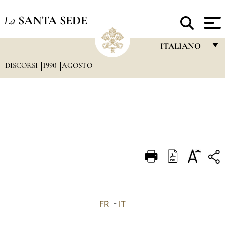
La
SANTA SEDE
ITALIANO
DISCORSI
1990
AGOSTO
FRANÇAIS
ENGLISH
ITALIANO
PORTUGUÊS
ESPAÑOL
DEUTSCH
POLSKI
العربيّة
FR
-
IT
中文